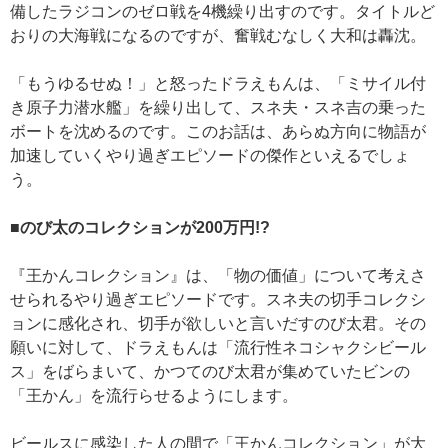
備したラジコンのゼロ戦を4機繰り出すのです。タイトルど
おりの大海戦になるのですが、奮戦むなしく大和は轟沈。
「もうゆるせぬ！」と怒ったドラえもんは、「ミサイル付
き原子力潜水艦」を繰り出して、スネ夫・スネ吉の乗った
ボートを沈めるのです。このお話は、あらぬ方向に物語が
加速していくやり過ぎエピソードの傑作といえるでしょ
う。
■のび太のコレクションが200万円!?
『王かんコレクション』は、「物の価値」について考えさ
せられるやり過ぎエピソードです。スネ夫の切手コレクシ
ョンに感化され、切手が欲しいと言いだすのび太君。その
願いに対して、ドラえもんは「流行性ネコシャクシビール
ス」をばらまいて、かつてのび太君が集めていたビンの
「王かん」を流行らせるようにします。
ビールスに感染した人の間で「王かんコレクション」が大