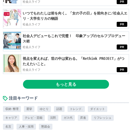
社会人ライフ
PR
いつでもわたしは前を向く。「女の子の日」を前向きに♪社会人エ
リ・大学生リカの物語
社会人ライフ
PR
社会人デビューもこれで完璧！ 印象アップのセルフプロデュー
ス術
社会人ライフ
PR
視点を変えれば、世の中は変わる。「Rethink PROJECT」がつ
たえたいこと。
社会人ライフ
PR
もっと見る
注目キーワード
収納･整理
選挙
ゆとり
話題
トレンド.
ダイエット
キャリア
テレビ・芸能
沈黙
ガス代
昇進
リフレッシュ
名言
人事・採用
懇親会