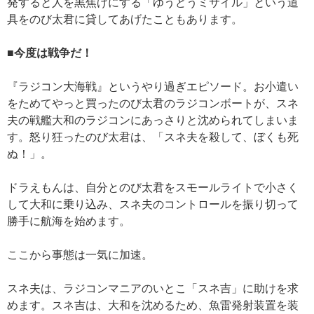
発すると人を黒焦げにする「ゆうどうミサイル」という道
具をのび太君に貸してあげたこともあります。
■今度は戦争だ！
『ラジコン大海戦』というやり過ぎエピソード。お小遣い
をためてやっと買ったのび太君のラジコンボートが、スネ
夫の戦艦大和のラジコンにあっさりと沈められてしまいま
す。怒り狂ったのび太君は、「スネ夫を殺して、ぼくも死
ぬ！」。
ドラえもんは、自分とのび太君をスモールライトで小さく
して大和に乗り込み、スネ夫のコントロールを振り切って
勝手に航海を始めます。
ここから事態は一気に加速。
スネ夫は、ラジコンマニアのいとこ「スネ吉」に助けを求
めます。スネ吉は、大和を沈めるため、魚雷発射装置を装