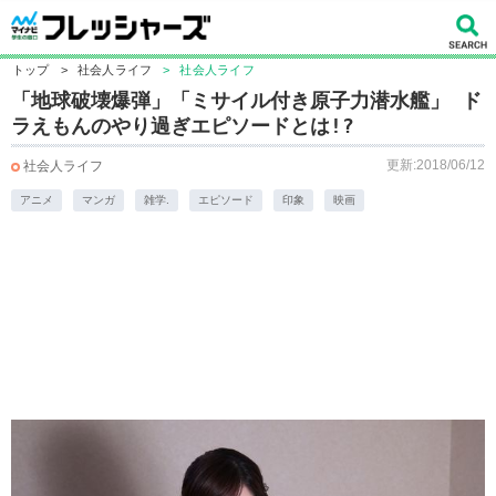
トップ
>
社会人ライフ
>
社会人ライフ
「地球破壊爆弾」「ミサイル付き原子力潜水艦」 ド
ラえもんのやり過ぎエピソードとは!?
更新:2018/06/12
社会人ライフ
アニメ
マンガ
雑学.
エピソード
印象
映画