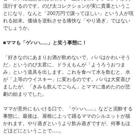
流行するのです。のび太コレクションが実に貴重というこ
とになり、なんと「200万円で譲ってほしい」という人が現
れる始末。価値を逆転させる痛快な「やり過ぎ」ではない
でしょうか。
■ママも「ゲハハ......」と笑う事態に！
「好きなのにあまりお酒が飲めないで、パパはかわいそう
だ」というのび太君に、ドラえもんが「ようろうおつま
み」という道具を出します。これを食べて水を飲むと、水
が「上等のウイスキー」に変わるのです。パパは大変喜び
ましたが、「きみも飲んでごらん」とママに進めたのが悲
劇の始まりでした。
ママが意外にもいける口で、「ゲハハ......」などと泥酔する
事態に。最後は、屋根に上って踊るママのシルエットが描
かれます。やり過ぎというより飲み過ぎですが、何事もほ
どほどにということで......。