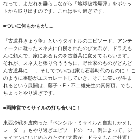
なって、よだれを垂らしながら「地球破壊爆弾」をポケッ
トから取り出すのです。これはやり過ぎです。
■ついに何もかもが......
『古道具きょう争』というタイトルのエピソード。アンテ
ィークに凝ったスネ夫に自慢されたのび太君が、ドラえも
んに頼んで、家にあるものを古道具に変えてもらいます。
それが、スネ夫と張り合ううちに、野比家のものがどんど
ん古道具に......。そしてついには家も石器時代のものに！ こ
のように事態がエスカレートしていき、そこに笑いが生ま
れるという展開は、藤子・F・不二雄先生の真骨頂。でも、
ちょっとやり過ぎです。
■両陣営でミサイルの打ち合いに！
東西冷戦を皮肉った『ペンシル・ミサイルと自動しかえし
レーダー』もやり過ぎエピソードの一つ。例によって、ジ
ャイアンにいじめられたのび太君が、ドラえもんに仕返し