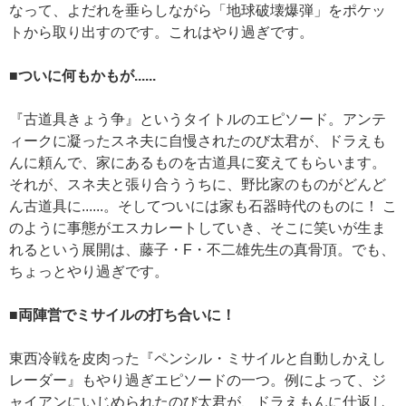
なって、よだれを垂らしながら「地球破壊爆弾」をポケッ
トから取り出すのです。これはやり過ぎです。
■ついに何もかもが......
『古道具きょう争』というタイトルのエピソード。アンテ
ィークに凝ったスネ夫に自慢されたのび太君が、ドラえも
んに頼んで、家にあるものを古道具に変えてもらいます。
それが、スネ夫と張り合ううちに、野比家のものがどんど
ん古道具に......。そしてついには家も石器時代のものに！ こ
のように事態がエスカレートしていき、そこに笑いが生ま
れるという展開は、藤子・F・不二雄先生の真骨頂。でも、
ちょっとやり過ぎです。
■両陣営でミサイルの打ち合いに！
東西冷戦を皮肉った『ペンシル・ミサイルと自動しかえし
レーダー』もやり過ぎエピソードの一つ。例によって、ジ
ャイアンにいじめられたのび太君が、ドラえもんに仕返し