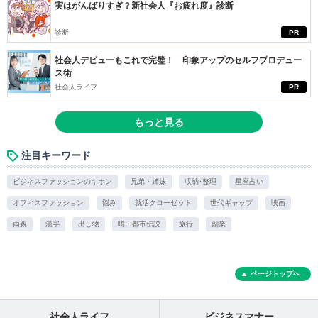
実はがんばりすぎ？新社会人『お疲れ度』診断
診断
PR
社会人デビューもこれで完璧！ 印象アップのセルフプロデュー
ス術
社会人ライフ
PR
もっと見る
注目キーワード
ビジネスファッションのキホン
兄弟・姉妹
収納･整理
星座占い
オフィスファッション
悩み
就活クローゼット
世代ギャップ
映画
両親
漢字
出し物
噂・都市伝説
旅行
副業
ページトップへ
社会人ライフ
ビジネスマナー