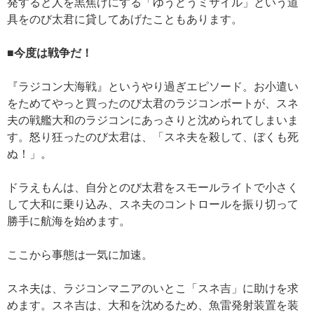
発すると人を黒焦げにする「ゆうどうミサイル」という道
具をのび太君に貸してあげたこともあります。
■今度は戦争だ！
『ラジコン大海戦』というやり過ぎエピソード。お小遣い
をためてやっと買ったのび太君のラジコンボートが、スネ
夫の戦艦大和のラジコンにあっさりと沈められてしまいま
す。怒り狂ったのび太君は、「スネ夫を殺して、ぼくも死
ぬ！」。
ドラえもんは、自分とのび太君をスモールライトで小さく
して大和に乗り込み、スネ夫のコントロールを振り切って
勝手に航海を始めます。
ここから事態は一気に加速。
スネ夫は、ラジコンマニアのいとこ「スネ吉」に助けを求
めます。スネ吉は、大和を沈めるため、魚雷発射装置を装