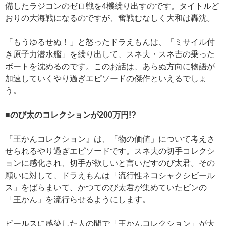
備したラジコンのゼロ戦を4機繰り出すのです。タイトルど
おりの大海戦になるのですが、奮戦むなしく大和は轟沈。
「もうゆるせぬ！」と怒ったドラえもんは、「ミサイル付
き原子力潜水艦」を繰り出して、スネ夫・スネ吉の乗った
ボートを沈めるのです。このお話は、あらぬ方向に物語が
加速していくやり過ぎエピソードの傑作といえるでしょ
う。
■のび太のコレクションが200万円!?
『王かんコレクション』は、「物の価値」について考えさ
せられるやり過ぎエピソードです。スネ夫の切手コレクシ
ョンに感化され、切手が欲しいと言いだすのび太君。その
願いに対して、ドラえもんは「流行性ネコシャクシビール
ス」をばらまいて、かつてのび太君が集めていたビンの
「王かん」を流行らせるようにします。
ビールスに感染した人の間で「王かんコレクション」が大