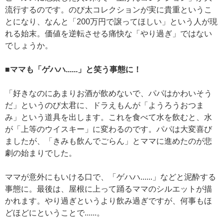
流行するのです。のび太コレクションが実に貴重というこ
とになり、なんと「200万円で譲ってほしい」という人が現
れる始末。価値を逆転させる痛快な「やり過ぎ」ではない
でしょうか。
■ママも「ゲハハ......」と笑う事態に！
「好きなのにあまりお酒が飲めないで、パパはかわいそう
だ」というのび太君に、ドラえもんが「ようろうおつま
み」という道具を出します。これを食べて水を飲むと、水
が「上等のウイスキー」に変わるのです。パパは大変喜び
ましたが、「きみも飲んでごらん」とママに進めたのが悲
劇の始まりでした。
ママが意外にもいける口で、「ゲハハ......」などと泥酔する
事態に。最後は、屋根に上って踊るママのシルエットが描
かれます。やり過ぎというより飲み過ぎですが、何事もほ
どほどにということで......。