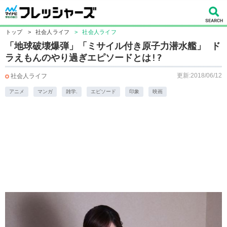
トップ
>
社会人ライフ
>
社会人ライフ
「地球破壊爆弾」「ミサイル付き原子力潜水艦」 ド
ラえもんのやり過ぎエピソードとは!?
更新:2018/06/12
社会人ライフ
アニメ
マンガ
雑学.
エピソード
印象
映画