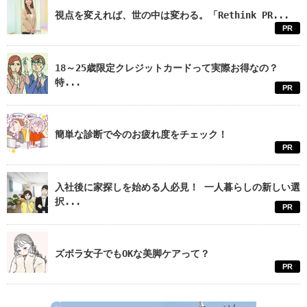
視点を変えれば、世の中は変わる。「Rethink PR...
PR
18～25歳限定クレジットカードって実際お得なの？
特...
PR
簡単な診断で今のお疲れ度をチェック！
PR
入社後に家探しを始める人必見！ 一人暮らしの新しい選
択...
PR
ズボラ女子でもOKな美脚ケアって？
PR