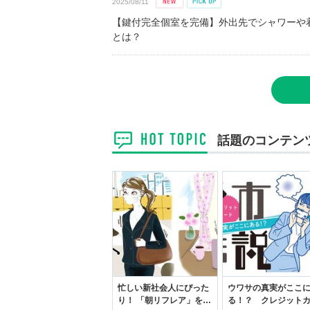
2025/08/11
【鍵付完全個室を完備】外出先でシャワーや
とは？
話題のコンテン
忙しい新社会人にぴった
ウワサの真実がここ
り！ 「朝リフレア」をは
る！？ クレジット