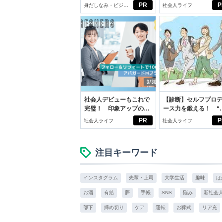
じめよう。しっかりニオ
ドの都市伝説
PR
P
身だしなみ・ビジネ
社会人ライフ
イケアして24時間快適。
スアイテム
社会人デビューもこれで
【診断】セルフプロ
完璧！ 印象アップのセ
ース力を鍛える！ “
ルフプロデュース術
ブン観”診断
PR
P
社会人ライフ
社会人ライフ
注目キーワード
インスタグラム
先輩・上司
大学生活
趣味
は
お酒
有給
夢
手帳
SNS
悩み
新社会
部下
締め切り
ケア
運転
お葬式
リア充