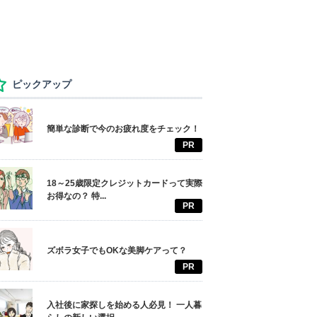
ピックアップ
簡単な診断で今のお疲れ度をチェック！
PR
18～25歳限定クレジットカードって実際
お得なの？ 特...
PR
ズボラ女子でもOKな美脚ケアって？
PR
入社後に家探しを始める人必見！ 一人暮