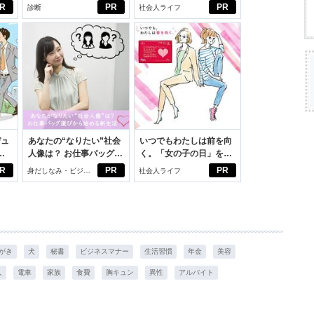
PROJECT」がつたえた
R
PR
PR
診断
社会人ライフ
いこと。
デュ
あなたの“なりたい”社会
いつでもわたしは前を向
ジ
人像は？ お仕事バッグ選
く。「女の子の日」を前
びから始める新生活
向きに♪社会人エリ・大
R
PR
PR
身だしなみ・ビジネ
社会人ライフ
学生リカの物語
スアイテム
がき
犬
秘書
ビジネスマナー
生活習慣
年金
美容
人
電車
家族
食費
胸キュン
異性
アルバイト