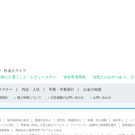
>
社会人ライフ
卑だと思うこと「レディースデー」「女性専用車両」「女性だけおやつあり」 2
スマナー
内定・入社
卒業・卒業旅行
お金の知識
用規約
個人情報について
広告掲載のお問い合わせ
お問い合わせ
活
留学経験者の就活
看護学生向け
医学生・研修医向け
転職・求人情報
海外求人
ミド
シニアの求人
障害者に特化した求人紹介サービス
フリーランス・副業向け業務委託案件
医療福祉
進路情報
高校生向け探究学習プログラム Locus