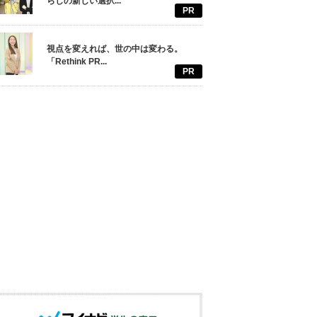
らしの新しい選択...
PR
視点を変えれば、世の中は変わる。
「Rethink PR...
PR