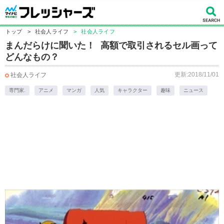
トップ
>
社会人ライフ
>
社会人ライフ
まんだらけに聞いた！ 高額で取引されるセル画って
どんなもの？
更新:2018/11/01
社会人ライフ
専門家.
アニメ
マンガ
人気
キャラクター
趣味
ニュース