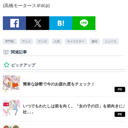
(高橋モータース＠dcp)
専門家.
アニメ
マンガ
人気
キャラクター
趣味
ニュース
関連記事
ピックアップ
簡単な診断で今のお疲れ度をチェック！
PR
いつでもわたしは前を向く。「女の子の日」を前向きに♪
社...
PR