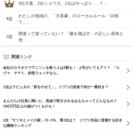
3位大葉、2位ショウガ。1位はやっぱり......？ ...
わたしの地域の、「大富豪」のローカルルール「10捨
4位
て」...
間違って使っていない？ 「檄を飛ばす」の正しい意味と
5位
使...
関連リンク
会社のカラオケでアニソンを歌う人は8割も！ 上司がいてもアリ？ 「エ
ヴァ、ヤマト、妖怪ウォッチなら」
1位はラピュタの「君をのせて」。ジブリの音楽で何が一番好き？
まんだらけ社長に聞いた、高値で取引されるおもちゃってどんなもの？
500万円以上の値がつくものも！
2位「サツキとメイの家」19.4％、第1位は？ ジブリ作品に登場する好き
な建物ランキング