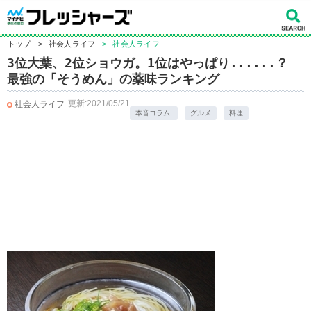
トップ
>
社会人ライフ
>
社会人ライフ
3位大葉、2位ショウガ。1位はやっぱり......？
最強の「そうめん」の薬味ランキング
更新:2021/05/21
社会人ライフ
本音コラム.
グルメ
料理