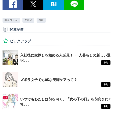
本音コラム.
グルメ
料理
関連記事
ピックアップ
入社後に家探しを始める人必見！ 一人暮らしの新しい選
択...
PR
ズボラ女子でもOKな美脚ケアって？
PR
いつでもわたしは前を向く。「女の子の日」を前向きに♪
社...
PR