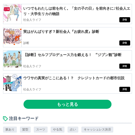
いつでもわたしは前を向く。「女の子の日」を前向きに♪社会人エ
リ・大学生リカの物語
社会人ライフ
PR
実はがんばりすぎ？新社会人『お疲れ度』診断
診断
PR
【診断】セルフプロデュース力を鍛える！ “ジブン観”診断
社会人ライフ
PR
ウワサの真実がここにある！？ クレジットカードの都市伝説
社会人ライフ
PR
もっと見る
注目キーワード
脈あり
髪型
スーツ
やる気
占い
キャッシュレス決済