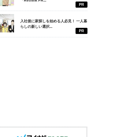
「Rethink PR...
PR
入社後に家探しを始める人必見！ 一人暮
らしの新しい選択...
PR