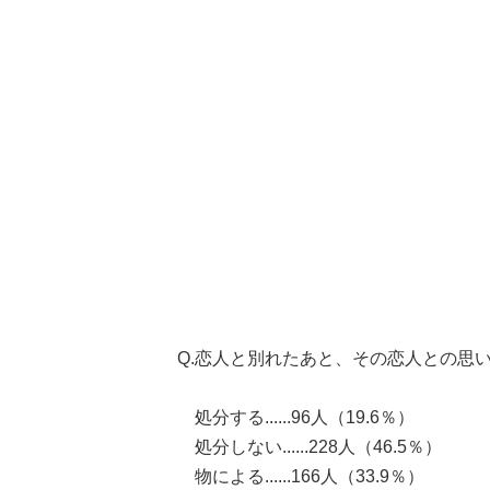
Q.恋人と別れたあと、その恋人との思
処分する......96人（19.6％）
処分しない......228人（46.5％）
物による......166人（33.9％）