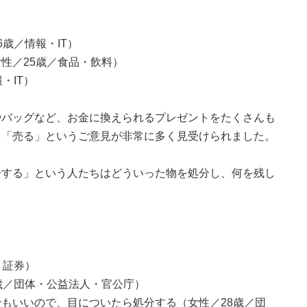
歳／情報・IT）
性／25歳／食品・飲料）
・IT）
やバッグなど、お金に換えられるプレゼントをたくさんも
。「売る」というご意見が非常に多く見受けられました。
分する」という人たちはどういった物を処分し、何を残し
・証券）
歳／団体・公益法人・官公庁）
もいいので、目についたら処分する（女性／28歳／団