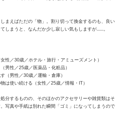
てしまえばただの「物」。割り切って換金するのも、良い
しまうと、なんだか少し寂しい気もしますが......。
女性／30歳／ホテル・旅行・アミューズメント）
（男性／25歳／医薬品・化粧品）
す（男性／30歳／運輸・倉庫）
物は使い続ける（女性／25歳／情報・IT）
は処分するものの、そのほかのアクセサリーや雑貨類はそ
す。写真や手紙は別れた瞬間「ゴミ」になってしまうので