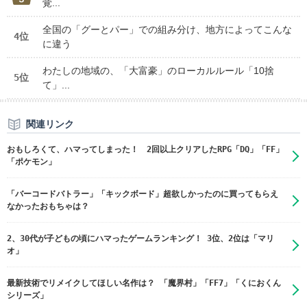
覚...
全国の「グーとパー」での組み分け、地方によってこんな
4位
に違う
わたしの地域の、「大富豪」のローカルルール「10捨
5位
て」...
関連リンク
おもしろくて、ハマってしまった！ 2回以上クリアしたRPG「DQ」「FF」
「ポケモン」
「バーコードバトラー」「キックボード」超欲しかったのに買ってもらえ
なかったおもちゃは？
2、30代が子どもの頃にハマったゲームランキング！ 3位、2位は「マリ
オ」
最新技術でリメイクしてほしい名作は？ 「魔界村」「FF7」「くにおくん
シリーズ」