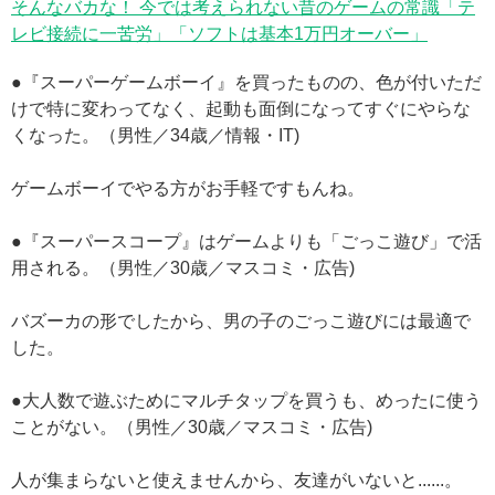
そんなバカな！ 今では考えられない昔のゲームの常識「テ
レビ接続に一苦労」「ソフトは基本1万円オーバー」
●『スーパーゲームボーイ』を買ったものの、色が付いただ
けで特に変わってなく、起動も面倒になってすぐにやらな
くなった。（男性／34歳／情報・IT)
ゲームボーイでやる方がお手軽ですもんね。
●『スーパースコープ』はゲームよりも「ごっこ遊び」で活
用される。（男性／30歳／マスコミ・広告)
バズーカの形でしたから、男の子のごっこ遊びには最適で
した。
●大人数で遊ぶためにマルチタップを買うも、めったに使う
ことがない。（男性／30歳／マスコミ・広告)
人が集まらないと使えませんから、友達がいないと......。