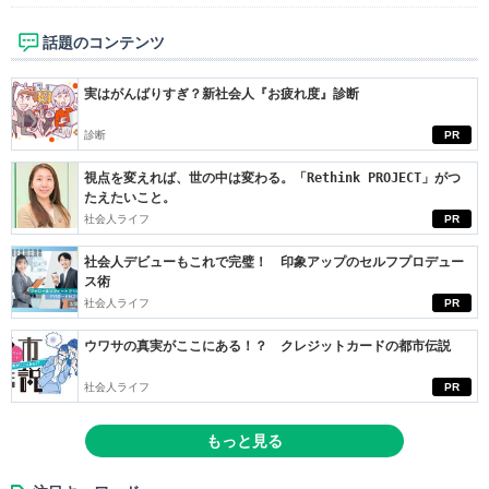
話題のコンテンツ
実はがんばりすぎ？新社会人『お疲れ度』診断
診断
PR
視点を変えれば、世の中は変わる。「Rethink PROJECT」がつ
たえたいこと。
社会人ライフ
PR
社会人デビューもこれで完璧！ 印象アップのセルフプロデュー
ス術
社会人ライフ
PR
ウワサの真実がここにある！？ クレジットカードの都市伝説
社会人ライフ
PR
もっと見る