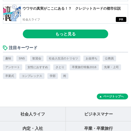
ウワサの真実がここにある！？ クレジットカードの都市伝説
社会人ライフ
PR
もっと見る
注目キーワード
趣味
SNS
歓迎会
社会人生活のトリセツ
お金持ち
公務員
アンケート
女性におすすめ
さとり
卒業旅行特集2016
先輩・上司
卒業式
コンプレックス
学部
袴
ページトップへ
社会人ライフ
ビジネスマナー
内定・入社
卒業・卒業旅行