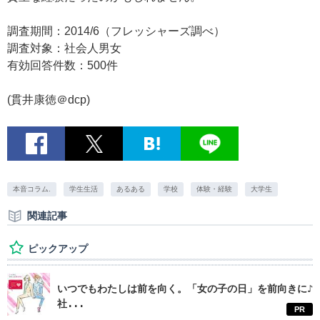
調査期間：2014/6（フレッシャーズ調べ）
調査対象：社会人男女
有効回答件数：500件
(貫井康徳＠dcp)
本音コラム.
学生生活
あるある
学校
体験・経験
大学生
関連記事
ピックアップ
いつでもわたしは前を向く。「女の子の日」を前向きに♪
社...
PR