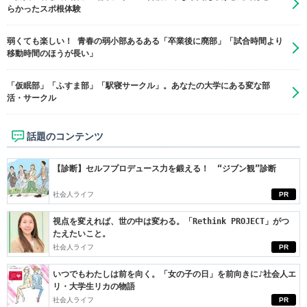
らかったスポ根体験
弱くても楽しい！ 青春の弱小部あるある「卒業後に廃部」「試合時間より
移動時間のほうが長い」
「仮眠部」「ふすま部」「駅寝サークル」。あなたの大学にある変な部
活・サークル
話題のコンテンツ
【診断】セルフプロデュース力を鍛える！ “ジブン観”診断
社会人ライフ
PR
視点を変えれば、世の中は変わる。「Rethink PROJECT」がつ
たえたいこと。
社会人ライフ
PR
いつでもわたしは前を向く。「女の子の日」を前向きに♪社会人エ
リ・大学生リカの物語
社会人ライフ
PR