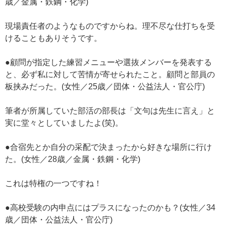
歳／金属・鉄鋼・化学)
現場責任者のようなものですからね。理不尽な仕打ちを受
けることもありそうです。
●顧問が指定した練習メニューや選抜メンバーを発表する
と、必ず私に対して苦情が寄せられたこと。顧問と部員の
板挟みだった。(女性／25歳／団体・公益法人・官公庁)
筆者が所属していた部活の部長は「文句は先生に言え」と
実に堂々としていましたよ(笑)。
●合宿先とか自分の采配で決まったから好きな場所に行け
た。(女性／28歳／金属・鉄鋼・化学)
これは特権の一つですね！
●高校受験の内申点にはプラスになったのかも？(女性／34
歳／団体・公益法人・官公庁)