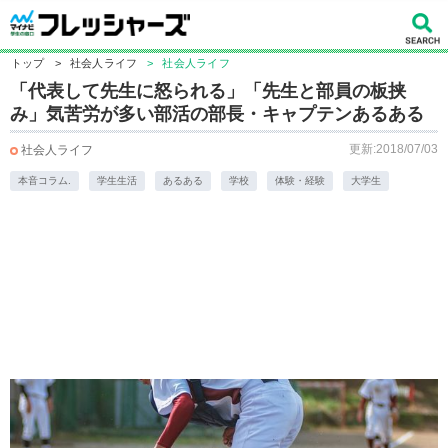
トップ
>
社会人ライフ
>
社会人ライフ
「代表して先生に怒られる」「先生と部員の板挟
み」気苦労が多い部活の部長・キャプテンあるある
更新:2018/07/03
社会人ライフ
本音コラム.
学生生活
あるある
学校
体験・経験
大学生