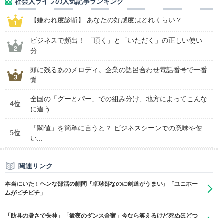
社会人ライフの人気記事ランキング
【嫌われ度診断】 あなたの好感度はどれくらい？
ビジネスで頻出！ 「頂く」と「いただく」の正しい使い
分...
頭に残るあのメロディ。企業の語呂合わせ電話番号で一番
覚...
全国の「グーとパー」での組み分け、地方によってこんな
4位
に違う
「閾値」を簡単に言うと？ ビジネスシーンでの意味や使
5位
い...
関連リンク
本当にいた！ヘンな部活の顧問「卓球部なのに剣道がうまい」「ユニホー
ムがピチピチ」
「防具の暑さで失神」「徹夜のダンス合宿」今なら笑えるけど死ぬほどつ