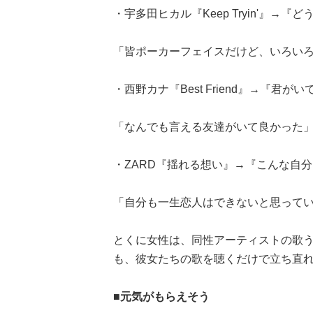
・宇多田ヒカル『Keep Tryin'』
「皆ポーカーフェイスだけど、いろいろ
・西野カナ『Best Friend』→『君
「なんでも言える友達がいて良かった」
・ZARD『揺れる想い』→『こんな自
「自分も一生恋人はできないと思ってい
とくに女性は、同性アーティストの歌
も、彼女たちの歌を聴くだけで立ち直
■元気がもらえそう