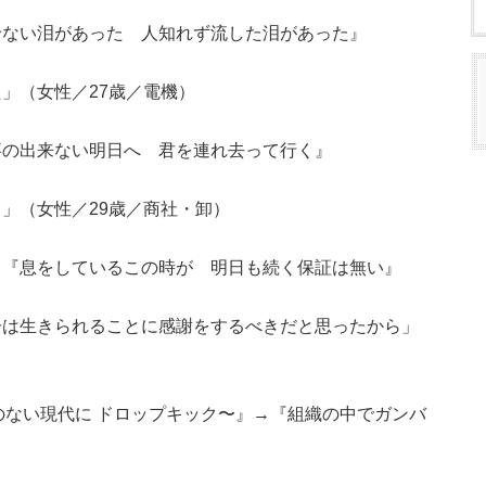
せない泪があった 人知れず流した泪があった』
」（女性／27歳／電機）
事の出来ない明日へ 君を連れ去って行く』
」（女性／29歳／商社・卸）
→『息をしているこの時が 明日も続く保証は無い』
分は生きられることに感謝をするべきだと思ったから」
goes〜秩序のない現代に ドロップキック〜』→『組織の中でガンバ