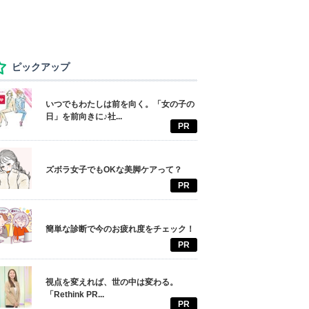
ピックアップ
いつでもわたしは前を向く。「女の子の
日」を前向きに♪社...
PR
ズボラ女子でもOKな美脚ケアって？
PR
簡単な診断で今のお疲れ度をチェック！
PR
視点を変えれば、世の中は変わる。
「Rethink PR...
PR