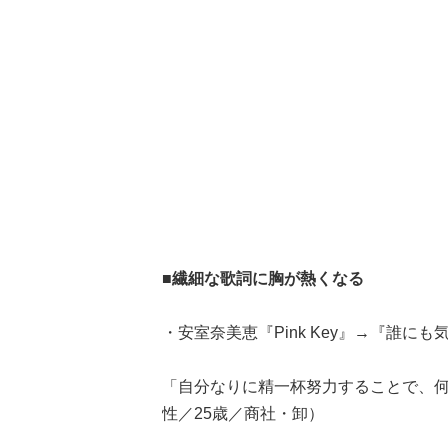
■繊細な歌詞に胸が熱くなる
・安室奈美恵『Pink Key』→『誰
「自分なりに精一杯努力することで、
性／25歳／商社・卸）