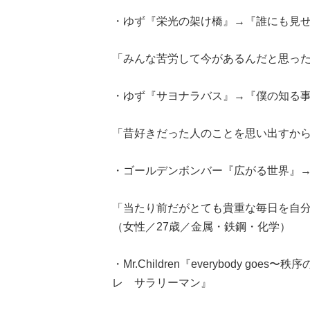
・ゆず『栄光の架け橋』→『誰にも見
「みんな苦労して今があるんだと思った
・ゆず『サヨナラバス』→『僕の知る
「昔好きだった人のことを思い出すから
・ゴールデンボンバー『広がる世界』
「当たり前だがとても貴重な毎日を自
（女性／27歳／金属・鉄鋼・化学）
・Mr.Children『everybody 
レ サラリーマン』