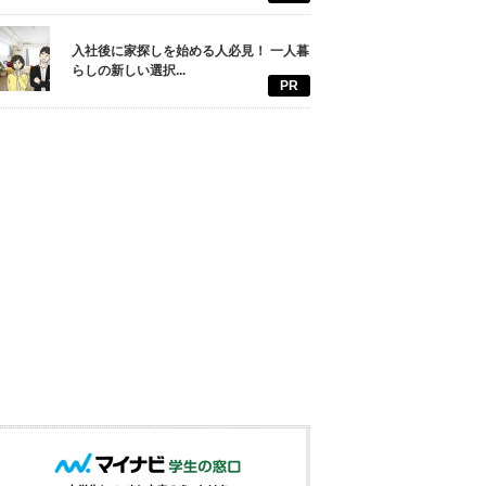
入社後に家探しを始める人必見！ 一人暮
らしの新しい選択...
PR