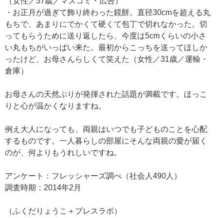
（女性／37歳／マスコミ・広告）
・お正月が過ぎて飾り終わった鏡餅。直径30cmを超える丸
もちで、あまりにでかくて硬くて包丁で切れなかった。切
ってもらうために送り返したら、今度は5cmくらいの小さ
い丸もちがいっぱい来た。最初からこっちを送ってほしか
ったけど、お母さんらしくて笑えた（女性／31歳／運輸・
倉庫）
お母さんの天然ぶりが発揮された話題が満載です。ほっこ
りと心が温かくなりますね。
例え大人になっても、両親はいつでも子どものことを心配
するものです。一人暮らしの部屋にそんな両親の愛が届く
のが、何よりもうれしいですね。
アンケート：フレッシャーズ調べ（社会人490人）
調査時期：2014年2月
（ふくだりょうこ＋プレスラボ）