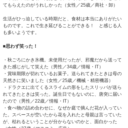
てもらえたのがうれしかった（女性／25歳／商社・卸）
生活がひっ迫している時期だと、食材は本当にありがたい
ものです。これで生き延びることができる！ と感じる人
も多いようです。
■思わず笑った！
・秋ごろにかき氷機。未使用だったが、邪魔だから送って
きた感じがして笑えた（男性／34歳／情報・IT）
・賞味期限が切れているお菓子。送られてきたときは母の
天然さに笑いました（女性／25歳／機械・精密機器）
・ドラクエに出てくるスライムの形をしたスリッパが送ら
れてきたときは笑った。誕生日でもないのに、唐突に届い
たので（男性／22歳／情報・IT）
・食べ物の詰め合わせに、なぜか庭で摘んだ花が入ってい
た。スペースが空いたから花を入れたと母親は言っていた
が、枯れるということが分からないのかと、面白かった