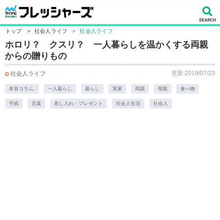
トップ
>
社会人ライフ
>
社会人ライフ
ホロリ？ クスリ？ 一人暮らしを温かくする両親
からの贈りもの
更新:2018/07/23
社会人ライフ
本音コラム.
一人暮らし
暮らし
実家
両親
母親
食べ物
手紙
言葉
差し入れ・プレゼント
社会人生活
社会人