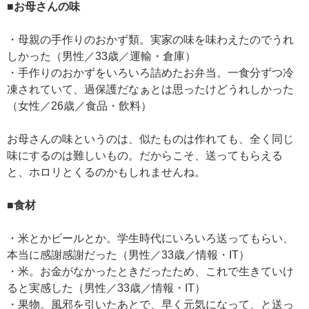
■お母さんの味
・母親の手作りのおかず類。実家の味を味わえたのでうれ
しかった（男性／33歳／運輸・倉庫）
・手作りのおかずをいろいろ詰めたお弁当。一食分ずつ冷
凍されていて、過保護だなぁとは思ったけどうれしかった
（女性／26歳／食品・飲料）
お母さんの味というのは、似たものは作れても、全く同じ
味にするのは難しいもの。だからこそ、送ってもらえる
と、ホロリとくるのかもしれませんね。
■食材
・米とかビールとか。学生時代にいろいろ送ってもらい、
本当に感謝感謝だった（男性／33歳／情報・IT）
・米。お金がなかったときだったため、これで生きていけ
ると実感した（男性／33歳／情報・IT）
・果物。風邪を引いたあとで、早く元気になって、と送っ