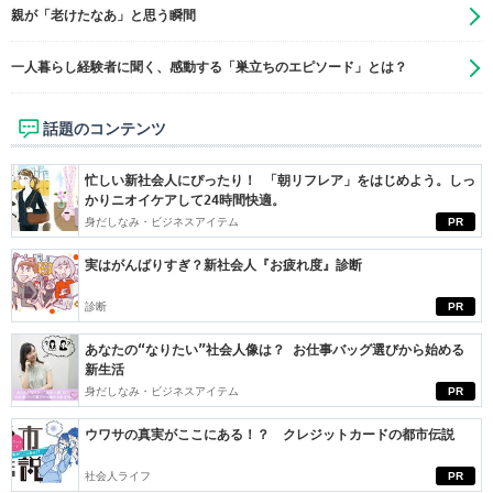
親が「老けたなあ」と思う瞬間
一人暮らし経験者に聞く、感動する「巣立ちのエピソード」とは？
話題のコンテンツ
忙しい新社会人にぴったり！ 「朝リフレア」をはじめよう。しっ
かりニオイケアして24時間快適。
身だしなみ・ビジネスアイテム
PR
実はがんばりすぎ？新社会人『お疲れ度』診断
診断
PR
あなたの“なりたい”社会人像は？ お仕事バッグ選びから始める
新生活
身だしなみ・ビジネスアイテム
PR
ウワサの真実がここにある！？ クレジットカードの都市伝説
社会人ライフ
PR