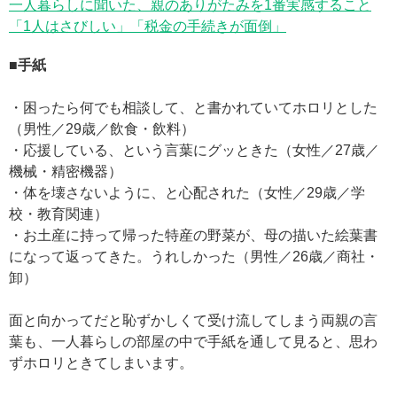
一人暮らしに聞いた、親のありがたみを1番実感すること
「1人はさびしい」「税金の手続きが面倒」
■手紙
・困ったら何でも相談して、と書かれていてホロリとした
（男性／29歳／飲食・飲料）
・応援している、という言葉にグッときた（女性／27歳／
機械・精密機器）
・体を壊さないように、と心配された（女性／29歳／学
校・教育関連）
・お土産に持って帰った特産の野菜が、母の描いた絵葉書
になって返ってきた。うれしかった（男性／26歳／商社・
卸）
面と向かってだと恥ずかしくて受け流してしまう両親の言
葉も、一人暮らしの部屋の中で手紙を通して見ると、思わ
ずホロリときてしまいます。