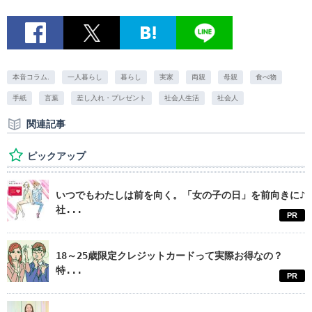
本音コラム.
一人暮らし
暮らし
実家
両親
母親
食べ物
手紙
言葉
差し入れ・プレゼント
社会人生活
社会人
関連記事
ピックアップ
いつでもわたしは前を向く。「女の子の日」を前向きに♪
社...
PR
18～25歳限定クレジットカードって実際お得なの？
特...
PR