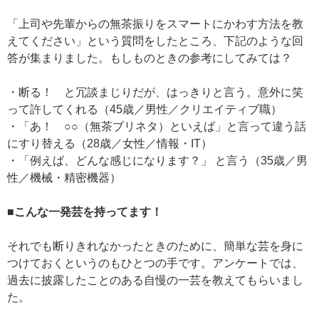
「上司や先輩からの無茶振りをスマートにかわす方法を教
えてください」という質問をしたところ、下記のような回
答が集まりました。もしものときの参考にしてみては？
・断る！ と冗談まじりだが、はっきりと言う。意外に笑
って許してくれる（45歳／男性／クリエイティブ職）
・「あ！ ○○（無茶ブリネタ）といえば」と言って違う話
にすり替える（28歳／女性／情報・IT）
・「例えば、どんな感じになります？」 と言う（35歳／男
性／機械・精密機器）
■こんな一発芸を持ってます！
それでも断りきれなかったときのために、簡単な芸を身に
つけておくというのもひとつの手です。アンケートでは、
過去に披露したことのある自慢の一芸を教えてもらいまし
た。