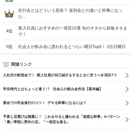
壮行会とはどういう意味？ 送別会との違いと幹事になっ
た...
新入社員におすすめの一発芸15選 旬のネタから鉄板ネタま
4位
で！
5位
社会人が飲み会に誘われるとつらい曜日Top5！ 2位日曜日
関連リンク
入社式や歓迎会で！ 新入社員が自己紹介をするときに言うべき項目7つ
学生時代とはちょっと違う!? 社会人の飲み会作法【基本編】
宴会での司会進行のコツ！ デキる幹事になるには？
予算と店選びは慎重に！ これをやると嫌われる「迷惑な幹事」6パターン
「暑い季節に野外の店」「一発芸を振る」