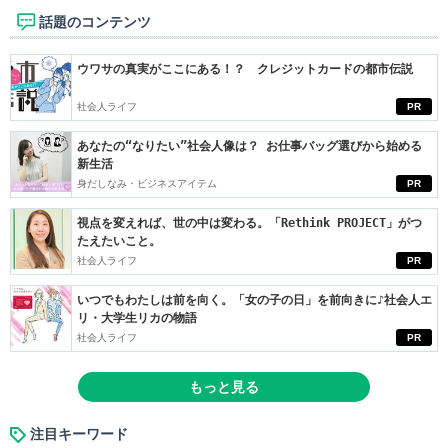
話題のコンテンツ
ウワサの真実がここにある！？ クレジットカードの都市伝説
社会人ライフ
PR
あなたの“なりたい”社会人像は？ お仕事バッグ選びから始める
新生活
身だしなみ・ビジネスアイテム
PR
視点を変えれば、世の中は変わる。「Rethink PROJECT」がつ
たえたいこと。
社会人ライフ
PR
いつでもわたしは前を向く。「女の子の日」を前向きに♪社会人エ
リ・大学生リカの物語
社会人ライフ
PR
もっと見る
注目キーワード