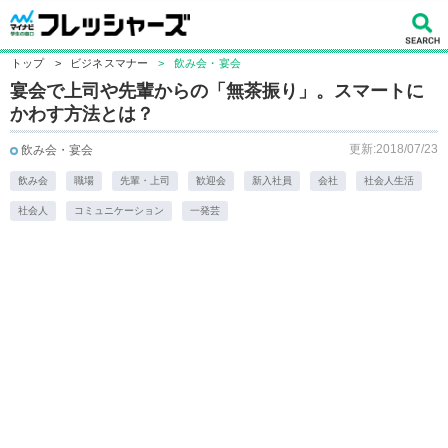
トップ
>
ビジネスマナー
>
飲み会・宴会
宴会で上司や先輩からの「無茶振り」。スマートに
かわす方法とは？
更新:2018/07/23
飲み会・宴会
飲み会
職場
先輩・上司
歓迎会
新入社員
会社
社会人生活
社会人
コミュニケーション
一発芸