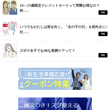
18～25歳限定クレジットカードって実際お得なの？
特...
PR
いつでもわたしは前を向く。「女の子の日」を前向きに♪
社...
PR
ズボラ女子でもOKな美脚ケアって？
PR