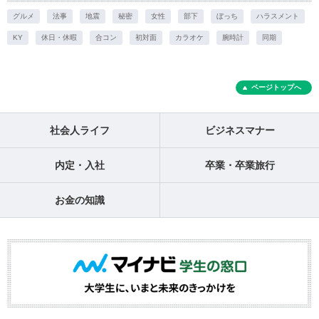
グルメ
法事
地震
秘密
女性
部下
ぼっち
ハラスメント
KY
休日・休暇
合コン
初対面
カラオケ
腕時計
同期
ページトップへ
社会人ライフ
ビジネスマナー
内定・入社
卒業・卒業旅行
お金の知識