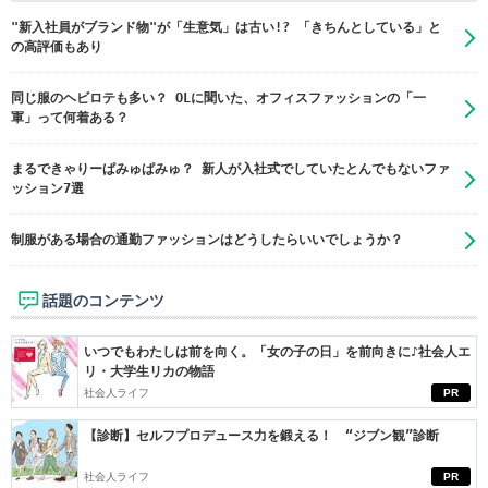
"新入社員がブランド物"が「生意気」は古い!? 「きちんとしている」と
の高評価もあり
同じ服のヘビロテも多い？ OLに聞いた、オフィスファッションの「一
軍」って何着ある？
まるできゃりーぱみゅぱみゅ？ 新人が入社式でしていたとんでもないファ
ッション7選
制服がある場合の通勤ファッションはどうしたらいいでしょうか？
話題のコンテンツ
いつでもわたしは前を向く。「女の子の日」を前向きに♪社会人エ
リ・大学生リカの物語
社会人ライフ
PR
【診断】セルフプロデュース力を鍛える！ “ジブン観”診断
社会人ライフ
PR