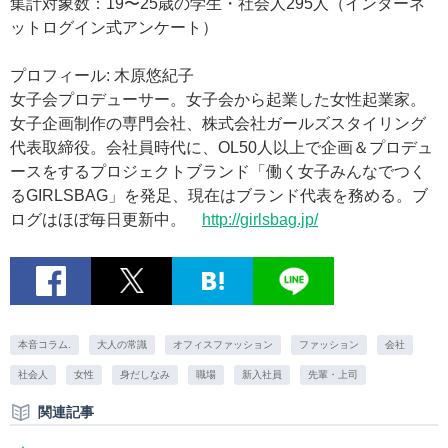
集計対象数：19〜25歳の学生・社会人295人（インターネ
ットログイン式アンケート）
プロフィール: 木原悠紀子
女子会プロデューサー。女子会から起業した女性起業家。
女子企画制作の専門会社、株式会社ガールズスタイリング
代表取締役。会社員時代に、OL50人以上で企画＆プロデュ
ースをするプロジェクトブランド「働く女子みんなでつく
るGIRLSBAG」を発足、現在はブランド代表を務める。ブ
ログはほぼ毎日更新中。
http://girlsbag.jp/
本音コラム.
大人の常識
オフィスファッション
ファッション
会社
社会人
女性
身だしなみ
職場
新入社員
先輩・上司
関連記事