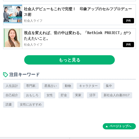
社会人デビューもこれで完璧！ 印象アップのセルフプロデュー
ス術
社会人ライフ
PR
視点を変えれば、世の中は変わる。「Rethink PROJECT」がつ
たえたいこと。
社会人ライフ
PR
もっと見る
注目キーワード
人生設計
専門家.
星座占い
動物
キャラクター
集中
自己紹介
おもしろ
女性
貯金
実家
活字
新社会人白書2017
読書
女性におすすめ
ページトップへ