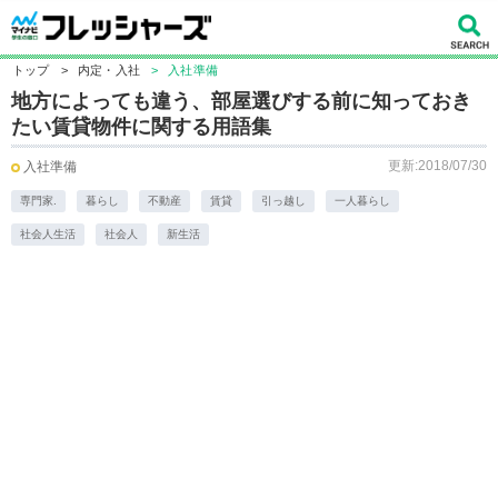
トップ
>
内定・入社
>
入社準備
地方によっても違う、部屋選びする前に知っておき
たい賃貸物件に関する用語集
更新:2018/07/30
入社準備
専門家.
暮らし
不動産
賃貸
引っ越し
一人暮らし
社会人生活
社会人
新生活