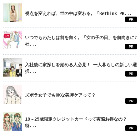
視点を変えれば、世の中は変わる。「Rethink PR...
PR
いつでもわたしは前を向く。「女の子の日」を前向きに♪
社...
PR
入社後に家探しを始める人必見！ 一人暮らしの新しい選
択...
PR
ズボラ女子でもOKな美脚ケアって？
PR
18～25歳限定クレジットカードって実際お得なの？
特...
PR