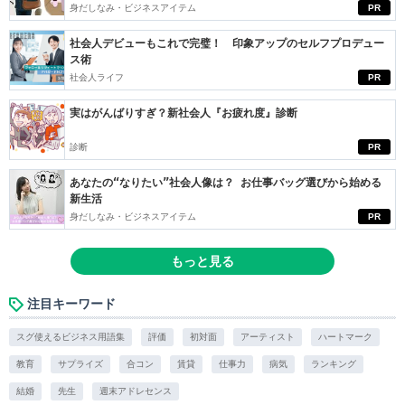
身だしなみ・ビジネスアイテム
PR
社会人デビューもこれで完璧！ 印象アップのセルフプロデュー
ス術
社会人ライフ
PR
実はがんばりすぎ？新社会人『お疲れ度』診断
診断
PR
あなたの“なりたい”社会人像は？ お仕事バッグ選びから始める
新生活
身だしなみ・ビジネスアイテム
PR
もっと見る
注目キーワード
スグ使えるビジネス用語集
評価
初対面
アーティスト
ハートマーク
教育
サプライズ
合コン
賃貸
仕事力
病気
ランキング
結婚
先生
週末アドレセンス