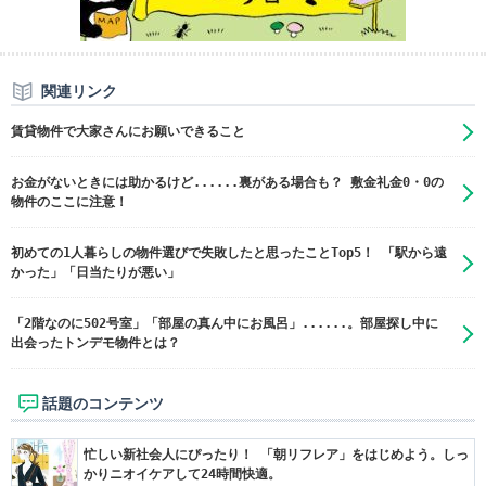
関連リンク
賃貸物件で大家さんにお願いできること
お金がないときには助かるけど......裏がある場合も？ 敷金礼金0・0の
物件のここに注意！
初めての1人暮らしの物件選びで失敗したと思ったことTop5！ 「駅から遠
かった」「日当たりが悪い」
「2階なのに502号室」「部屋の真ん中にお風呂」......。部屋探し中に
出会ったトンデモ物件とは？
話題のコンテンツ
忙しい新社会人にぴったり！ 「朝リフレア」をはじめよう。しっ
かりニオイケアして24時間快適。