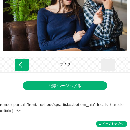
2 / 2
記事ページへ戻る
render partial: 'front/freshers/sp/articles/bottom_aja', locals: { article:
article } %>
ページトップへ