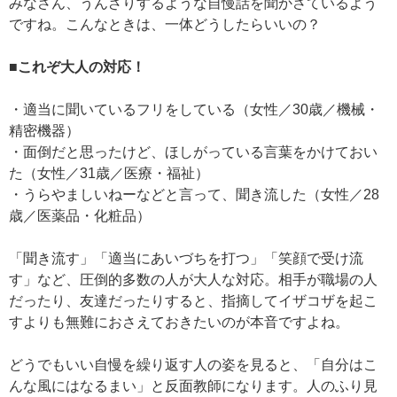
みなさん、うんざりするような自慢話を聞かさているよう
ですね。こんなときは、一体どうしたらいいの？
■これぞ大人の対応！
・適当に聞いているフリをしている（女性／30歳／機械・
精密機器）
・面倒だと思ったけど、ほしがっている言葉をかけておい
た（女性／31歳／医療・福祉）
・うらやましいねーなどと言って、聞き流した（女性／28
歳／医薬品・化粧品）
「聞き流す」「適当にあいづちを打つ」「笑顔で受け流
す」など、圧倒的多数の人が大人な対応。相手が職場の人
だったり、友達だったりすると、指摘してイザコザを起こ
すよりも無難におさえておきたいのが本音ですよね。
どうでもいい自慢を繰り返す人の姿を見ると、「自分はこ
んな風にはなるまい」と反面教師になります。人のふり見