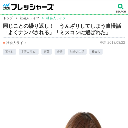
トップ
>
社会人ライフ
>
社会人ライフ
同じことの繰り返し！ うんざりしてしまう自慢話
「よくナンパされる」「ミスコンに選ばれた」
更新:2018/08/22
社会人ライフ
暮らし
本音コラム.
言葉
会話
社会人生活
社会人