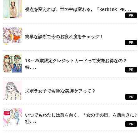
視点を変えれば、世の中は変わる。「Rethink PR...
PR
簡単な診断で今のお疲れ度をチェック！
PR
18～25歳限定クレジットカードって実際お得なの？
特...
PR
ズボラ女子でもOKな美脚ケアって？
PR
いつでもわたしは前を向く。「女の子の日」を前向きに♪
社...
PR