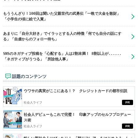
もううんざり！100回は聞いた父親世代の武勇伝「一晩で大金を散財」
「小学生の頃に絵で入賞」
あまりに「自分大好き」でイラッとする人の特徴「何でも自分の話にす
る」「自虐からのフォロー待ち」
SNSのネガティブ投稿を「心配する」人は2割未満！ 8割以上が......
「ネガティブがうつる」「所詮他人事」
話題のコンテンツ
ウワサの真実がここにある！？ クレジットカードの都市伝説
社会人ライフ
PR
社会人デビューもこれで完璧！ 印象アップのセルフプロデュー
ス術
社会人ライフ
PR