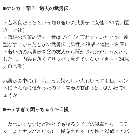
■ケンカ上等!? 過去の武勇伝
・昔不良だったという知り合いの武勇伝（女性／31歳／医
療・福祉）
・職場の先輩の話で、昔はブイブイ言わせていたとか、髪
型がすごかったとかの武勇伝（男性／28歳／運輸・倉庫）
・若い頃の武勇伝を父の友人から聞かされたが、うんざり
したし、内容も薄くてサッパリ覚えていない（男性／34歳
／自営業）
武勇伝の中には、ちょっと疑わしい人もいますよね。ホン
トにそんなに強かったの？ 青春の甘酸っぱい思い出でし
ょうか。
■モテすぎて困っちゃう〜自慢
・かわいくないけど誰とでも寝るタイプの後輩から、モテ
る（よくナンパされる）自慢をされる（女性／23歳／アパ