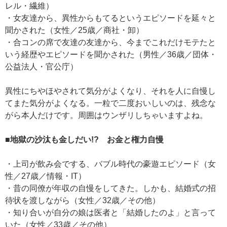
レル・繊維）
・女友達から、異性からもてるというエピソードを延々と
聞かされた（女性／25歳／商社・卸）
・合コンの席で友達の友達から、今までこれだけモテたと
いう経歴やエピソードを聞かされた（男性／36歳／団体・
公益法人・官公庁）
異性にちやほやされて気分がよくなり、それを人に自慢し
てまた気分がよくなる。一粒で二度おいしいのは、残念な
がら本人だけです。周囲はウンザリしちゃいますよね。
■地獄の沙汰も金しだい!? お金と権力自慢
・上司が飲み会でする、バブル時代の豪遊エピソード（女
性／27歳／情報・IT）
・昔の同僚が年収の自慢をしてきた。しかも、結婚式の招
待状を渡しながら（女性／32歳／その他）
・知り合いが自分の娘は医者と「結婚したのよ」と言って
いた（女性／33歳／その他）