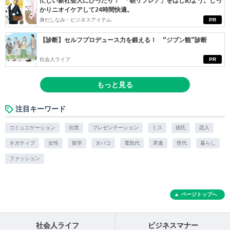
忙しい新社会人にぴったり！ 「朝リフレア」をはじめよう。しっ
かりニオイケアして24時間快適。
身だしなみ・ビジネスアイテム
PR
【診断】セルフプロデュース力を鍛える！ “ジブン観”診断
社会人ライフ
PR
もっと見る
注目キーワード
コミュニケーション
出世
プレゼンテーション
ミス
彼氏
恋人
ネガティブ
女性
留学
タバコ
電気代
昇進
世代
暮らし
ファッション
ページトップへ
社会人ライフ
ビジネスマナー