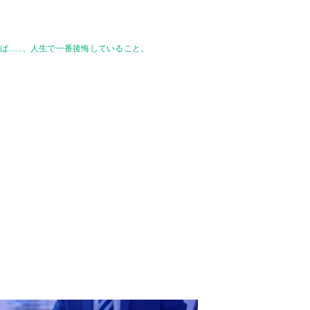
.....、人生で一番後悔していること。