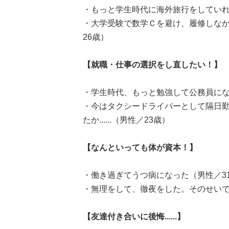
・もっと学生時代に海外旅行をしていれ
・大学受験で数学Ｃを避け、履修しな
26歳）
【就職・仕事の選択をし直したい！】
・学生時代、もっと勉強して公務員にな
・今はタクシードライバーとして隔日
たか......（男性／23歳）
【なんといっても体が資本！】
・働き過ぎてうつ病になった（男性／3
・無理をして、徹夜をした。そのせいで
【友達付き合いに後悔......】