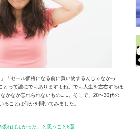
！」「セール価格になる前に買い物するんじゃなかっ
をすることって誰にでもありますよね。でも人生を左右するほ
なか忘れられないもの......。そこで、20〜30代の
ていることは何かを聞いてみました。
頑張ればよかった」と思うこと8選