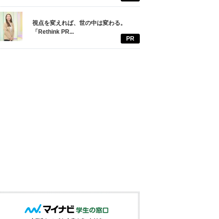
視点を変えれば、世の中は変わる。
「Rethink PR...
PR