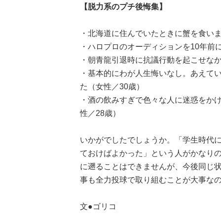
【脱力系のプチ後悔集】
・北海道に住んでいたときに蟹を食いま
・ハロプロのオーディションを10年前
・朝青龍引退時に抗議行動を起こせなか
・基本的にわが人生悔いなし。あえて
た（女性／30歳）
・酒の飲みすぎで色々な人に迷惑をかけた
性／28歳）
いかがでしたでしょうか。「学生時代
ておけばよかった」という人がかなり
に遡ることはできませんが、今後同じ
事も全力投球で取り組むことが大事な
文●ゴリコ