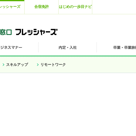
レッシャーズ
合宿免許
はじめの一歩目ナビ
スキルアップ
リモートワーク