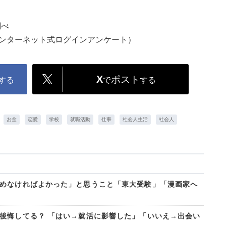
調べ
インターネット式ログインアンケート）
X
ポスト
する
で
する
お金
恋愛
学校
就職活動
仕事
社会人生活
社会人
めなければよかった」と思うこと「東大受験」「漫画家へ
後悔してる？ 「はい→就活に影響した」「いいえ→出会い