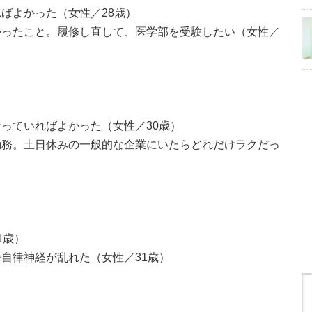
ばよかった（女性／28歳）
かったこと。履修し直して、医学部を受験したい（女性／
っていればよかった（女性／30歳）
勤務。土日休みの一般的な企業にいたらどれだけラクだっ
1歳）
自律神経が乱れた（女性／31歳）