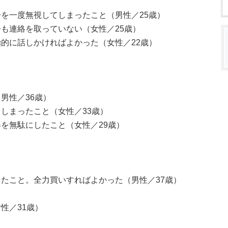
を一度無視してしまったこと（男性／25歳）
も連絡を取っていない（女性／25歳）
的に話しかければよかった（女性／22歳）
男性／36歳）
しまったこと（女性／33歳）
を無駄にしたこと（女性／29歳）
たこと。全力買いすればよかった（男性／37歳）
性／31歳）