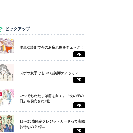
ピックアップ
簡単な診断で今のお疲れ度をチェック！
PR
ズボラ女子でもOKな美脚ケアって？
PR
いつでもわたしは前を向く。「女の子の
日」を前向きに♪社...
PR
18～25歳限定クレジットカードって実際
お得なの？ 特...
PR