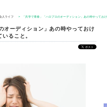
会人ライフ
>
「共学で青春」「ハロプロのオーディション」あの時やっておけば.
のオーディション」あの時やっておけ
していること。