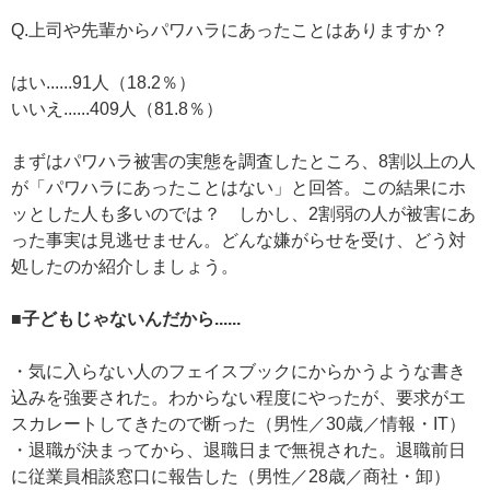
Q.上司や先輩からパワハラにあったことはありますか？
はい......91人（18.2％）
いいえ......409人（81.8％）
まずはパワハラ被害の実態を調査したところ、8割以上の人
が「パワハラにあったことはない」と回答。この結果にホ
ッとした人も多いのでは？ しかし、2割弱の人が被害にあ
った事実は見逃せません。どんな嫌がらせを受け、どう対
処したのか紹介しましょう。
■子どもじゃないんだから......
・気に入らない人のフェイスブックにからかうような書き
込みを強要された。わからない程度にやったが、要求がエ
スカレートしてきたので断った（男性／30歳／情報・IT）
・退職が決まってから、退職日まで無視された。退職前日
に従業員相談窓口に報告した（男性／28歳／商社・卸）