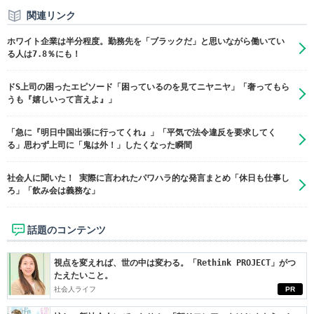
関連リンク
ホワイト企業は半分程度。勤務先を「ブラックだ」と思いながら働いてい
る人は7.8％にも！
ドS上司の困ったエピソード「困っているのを見てニヤニヤ」「奢ってもら
うも『嬉しいって言えよ』」
「急に『明日中国出張に行ってくれ』」「平気で法令違反を要求してく
る」思わず上司に「鬼は外！」したくなった瞬間
社会人に聞いた！ 実際に言われたパワハラ的な発言まとめ「休日も仕事し
ろ」「飲み会は義務な」
話題のコンテンツ
視点を変えれば、世の中は変わる。「Rethink PROJECT」がつ
たえたいこと。
社会人ライフ
PR