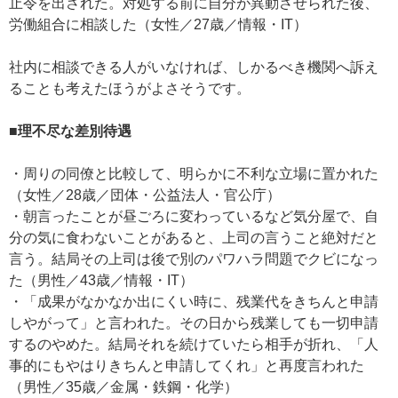
止令を出された。対処する前に自分が異動させられた後、
労働組合に相談した（女性／27歳／情報・IT）
社内に相談できる人がいなければ、しかるべき機関へ訴え
ることも考えたほうがよさそうです。
■理不尽な差別待遇
・周りの同僚と比較して、明らかに不利な立場に置かれた
（女性／28歳／団体・公益法人・官公庁）
・朝言ったことが昼ごろに変わっているなど気分屋で、自
分の気に食わないことがあると、上司の言うこと絶対だと
言う。結局その上司は後で別のパワハラ問題でクビになっ
た（男性／43歳／情報・IT）
・「成果がなかなか出にくい時に、残業代をきちんと申請
しやがって」と言われた。その日から残業しても一切申請
するのやめた。結局それを続けていたら相手が折れ、「人
事的にもやはりきちんと申請してくれ」と再度言われた
（男性／35歳／金属・鉄鋼・化学）