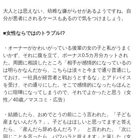
大人とは思えない、幼稚な嫌がらせがあるようですね。自
分が悪者にされるケースもあるので気をつけましょう。
■女性ならではのトラブル!?
・オーナーがかわいがっている後輩の女の子と私がうまく
いかず、それに腹を立て、ボーナス0.5カ月分カットされ
た。周囲に相談したところ「相手が感情的になっているの
は明らかなんだから、こちらは淡々と今まで通り普通にし
ておけ。一社員が経営者と戦おうとするな」とアドバイス
を受け、その通りにした。そこで感情的になったらほんと
うに喧嘩になってしまうので、それでよかったと思う（女
性／40歳／マスコミ・広告）
・結婚したら、おめでとうの前にこう言われた。「子ども
産まないんだろ？」。子どもはほしいと思ってますと答え
たら、「産んだら辞めるんだろ？」 と言われた。「次に
同じことを言ったら、パワハラと捉えます」と返した（女