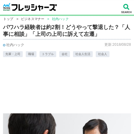
トップ
>
ビジネスマナー
>
社内ハック
パワハラ経験者は約2割！どうやって撃退した？「人
事に相談」「上司の上司に訴えて左遷」
更新:2018/08/28
社内ハック
先輩・上司
職場
トラブル
会社
社会人生活
社会人