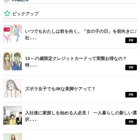
ピックアップ
いつでもわたしは前を向く。「女の子の日」を前向きに♪
社...
PR
18～25歳限定クレジットカードって実際お得なの？
特...
PR
ズボラ女子でもOKな美脚ケアって？
PR
入社後に家探しを始める人必見！ 一人暮らしの新しい選
択...
PR