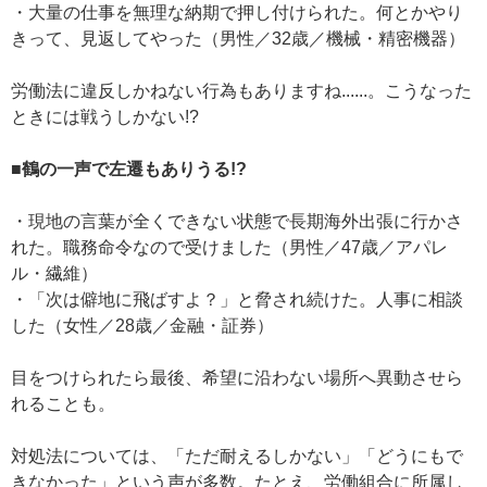
・大量の仕事を無理な納期で押し付けられた。何とかやり
きって、見返してやった（男性／32歳／機械・精密機器）
労働法に違反しかねない行為もありますね......。こうなった
ときには戦うしかない!?
■鶴の一声で左遷もありうる!?
・現地の言葉が全くできない状態で長期海外出張に行かさ
れた。職務命令なので受けました（男性／47歳／アパレ
ル・繊維）
・「次は僻地に飛ばすよ？」と脅され続けた。人事に相談
した（女性／28歳／金融・証券）
目をつけられたら最後、希望に沿わない場所へ異動させら
れることも。
対処法については、「ただ耐えるしかない」「どうにもで
きなかった」という声が多数。たとえ、労働組合に所属し