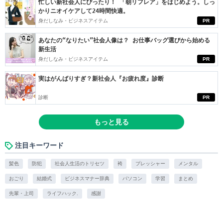
忙しい新社会人にぴったり！ 「朝リフレア」をはじめよう。しっ
かりニオイケアして24時間快適。
身だしなみ・ビジネスアイテム
PR
あなたの“なりたい”社会人像は？ お仕事バッグ選びから始める
新生活
身だしなみ・ビジネスアイテム
PR
実はがんばりすぎ？新社会人『お疲れ度』診断
診断
PR
もっと見る
注目キーワード
髪色
防犯
社会人生活のトリセツ
袴
プレッシャー
メンタル
おごり
結婚式
ビジネスマナー辞典
パソコン
学習
まとめ
先輩・上司
ライフハック.
感謝