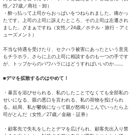
性／27歳／商社・卸）
・酔っ払って上司からおっぱいをつねられました。痛かっ
たです。上司の上司に訴えたところ、その上司は左遷され
ました。ざまぁですね（女性／24歳／ホテル・旅行・アミ
ューズメント）
不当な待遇を受けたり、セクハラ被害にあったという意見
もチラホラ。さらに上の上司に相談するのも一つの手です
が、トップからのパワハラにはどうすればいいのか......。
■デマを拡散するのはやめて！
・暴言を浴びせられる、私のしたことでなくても全部私の
せいになる、親の悪口を言われる、私の荷物を投げられ
る。結局、私が鬱病になって親が怒鳴りこんでいったら上
司がとんだ（女性／27歳／金融・証券）
・顧客先で失礼をしたとデマを広げられ、顧客先出入り禁