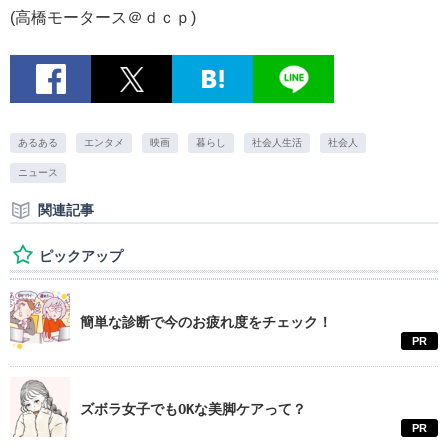
(高橋モータース＠ｄｃｐ)
あるある
エンタメ
映画
暮らし
社会人生活
社会人
ニュース
関連記事
ピックアップ
簡単な診断で今のお疲れ度をチェック！
PR
ズボラ女子でもOKな美脚ケアって？
PR