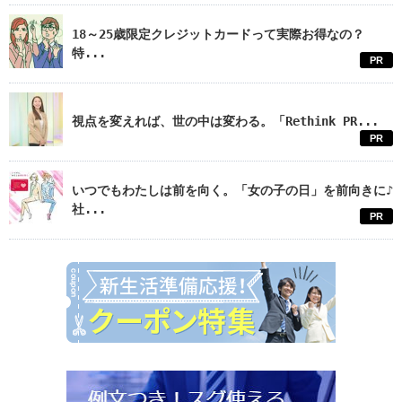
18～25歳限定クレジットカードって実際お得なの？
特...
PR
視点を変えれば、世の中は変わる。「Rethink PR...
PR
いつでもわたしは前を向く。「女の子の日」を前向きに♪
社...
PR