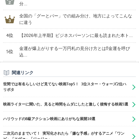
分...
全国の「グーとパー」での組み分け、地方によってこんな
に違う
4位
【2026年上半期】ビジネスパーソンに最も読まれた本ト...
金運が爆上がりする一万円札の見分け方とは⁉金運を呼び
5位
込...
関連リンク
世間では有名らしいけど見てない映画Top5！ 3位スター・ウォーズ2位ハ
リポタ
映画ライターに聞いた、見ると時間をムダにしたと激しく後悔する映画5選
ハリウッドのB級アクション映画にありがちな展開10選
二次元のままでいて！ 実写化されたら「嫌な予感」がするアニメ「ワン