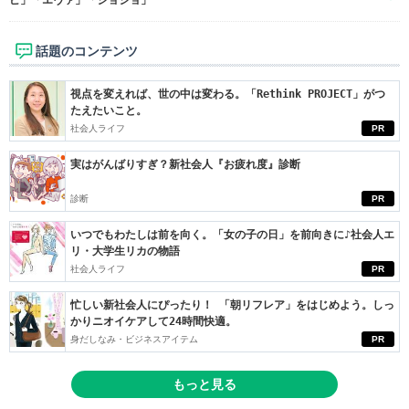
ピ」「エヴァ」「ジョジョ」
話題のコンテンツ
視点を変えれば、世の中は変わる。「Rethink PROJECT」がつ
たえたいこと。
社会人ライフ
PR
実はがんばりすぎ？新社会人『お疲れ度』診断
診断
PR
いつでもわたしは前を向く。「女の子の日」を前向きに♪社会人エ
リ・大学生リカの物語
社会人ライフ
PR
忙しい新社会人にぴったり！ 「朝リフレア」をはじめよう。しっ
かりニオイケアして24時間快適。
身だしなみ・ビジネスアイテム
PR
もっと見る