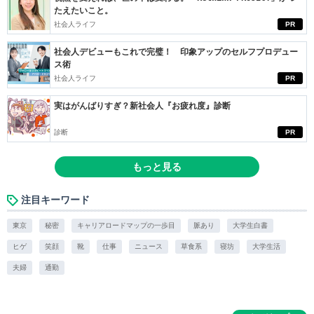
たえたいこと。
社会人ライフ
PR
社会人デビューもこれで完璧！ 印象アップのセルフプロデュー
ス術
社会人ライフ
PR
実はがんばりすぎ？新社会人『お疲れ度』診断
診断
PR
もっと見る
注目キーワード
東京
秘密
キャリアロードマップの一歩目
脈あり
大学生白書
ヒゲ
笑顔
靴
仕事
ニュース
草食系
寝坊
大学生活
夫婦
通勤