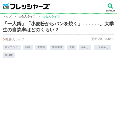
トップ
>
社会人ライフ
>
社会人ライフ
「一人鍋」「小麦粉からパンを焼く」......。大学
生の自炊率はどのくらい？
更新:2018/08/30
社会人ライフ
本音コラム.
料理
大学生
学生生活
食事
暮らし
一人暮らし
食べ物