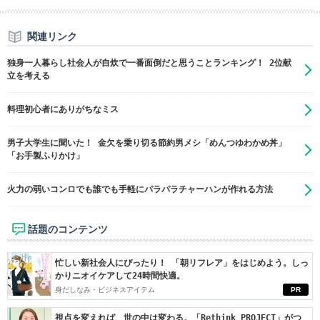
関連リンク
独身一人暮らし社会人が自炊で一番面倒だと思うことランキング！ 2位献
立を考える
料理初心者にありがちなミス
男子大学生に聞いた！ 金欠を乗り切る節約男メシ「めんつゆわかめ丼」
「お手製ふりかけ」
火力の弱いコンロでも誰でも手軽にパラパラチャーハンが作れる方法
話題のコンテンツ
忙しい新社会人にぴったり！ 「朝リフレア」をはじめよう。しっ
かりニオイケアして24時間快適。
身だしなみ・ビジネスアイテム
PR
視点を変えれば、世の中は変わる。「Rethink PROJECT」がつ