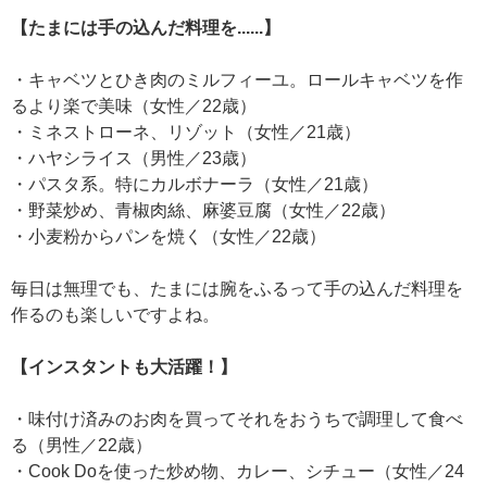
【たまには手の込んだ料理を......】
・キャベツとひき肉のミルフィーユ。ロールキャベツを作
るより楽で美味（女性／22歳）
・ミネストローネ、リゾット（女性／21歳）
・ハヤシライス（男性／23歳）
・パスタ系。特にカルボナーラ（女性／21歳）
・野菜炒め、青椒肉絲、麻婆豆腐（女性／22歳）
・小麦粉からパンを焼く（女性／22歳）
毎日は無理でも、たまには腕をふるって手の込んだ料理を
作るのも楽しいですよね。
【インスタントも大活躍！】
・味付け済みのお肉を買ってそれをおうちで調理して食べ
る（男性／22歳）
・Cook Doを使った炒め物、カレー、シチュー（女性／24