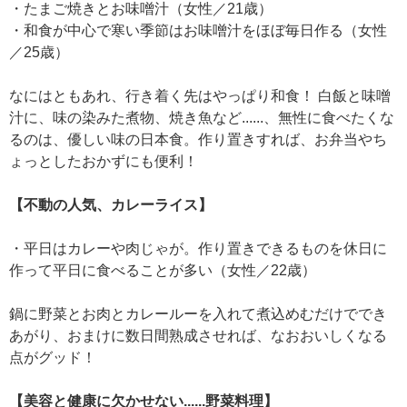
・たまご焼きとお味噌汁（女性／21歳）
・和食が中心で寒い季節はお味噌汁をほぼ毎日作る（女性
／25歳）
なにはともあれ、行き着く先はやっぱり和食！ 白飯と味噌
汁に、味の染みた煮物、焼き魚など......、無性に食べたくな
るのは、優しい味の日本食。作り置きすれば、お弁当やち
ょっとしたおかずにも便利！
【不動の人気、カレーライス】
・平日はカレーや肉じゃが。作り置きできるものを休日に
作って平日に食べることが多い（女性／22歳）
鍋に野菜とお肉とカレールーを入れて煮込めむだけででき
あがり、おまけに数日間熟成させれば、なおおいしくなる
点がグッド！
【美容と健康に欠かせない......野菜料理】