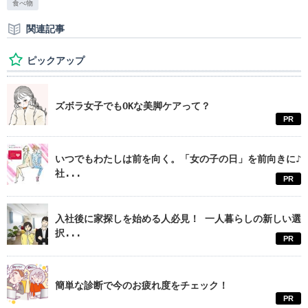
食べ物
関連記事
ピックアップ
ズボラ女子でもOKな美脚ケアって？
PR
いつでもわたしは前を向く。「女の子の日」を前向きに♪
社...
PR
入社後に家探しを始める人必見！ 一人暮らしの新しい選
択...
PR
簡単な診断で今のお疲れ度をチェック！
PR