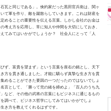
、石瓦と同じである」。倹約家だった黒田官兵衛は、関ヶ
たいて軍を作り、敵を蹴散らしていきます。これは財産を
見定めることの重要性を伝える言葉。しかし会社のお金は
この考え方を応用し、常に知人や仲間を大切にしておき、
考えてみてはいかがでしょうか？ 社会人にとって「人
媚びず、富貴を望まず」という言葉を座右の銘とし、天下
生き方を貫き通しました。才能に驕らず真摯な生き方を貫
を集めることができた要因の一つだったのではないでしょ
た名言として、「勝って兜の緒を締めよ」「百人のうち九
ず」など、その他の武将の言葉にもビジネスに通じるもの
言を調べて、ビジネス哲学にしてみてはいかがでしょ
な生き方を教えてくれるはずです。