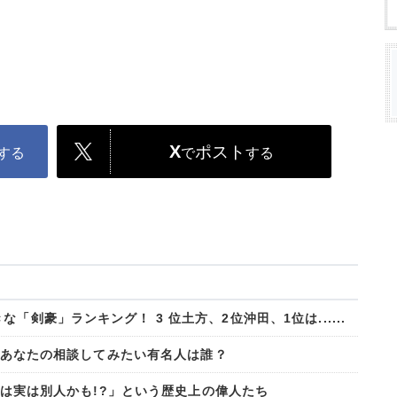
X
ポスト
する
で
する
「剣豪」ランキング！ 3 位土方、2位沖田、1位は......
..あなたの相談してみたい有名人は誰？
像画は実は別人かも!?」という歴史上の偉人たち