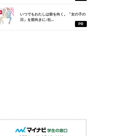
いつでもわたしは前を向く。「女の子の
日」を前向きに♪社...
PR