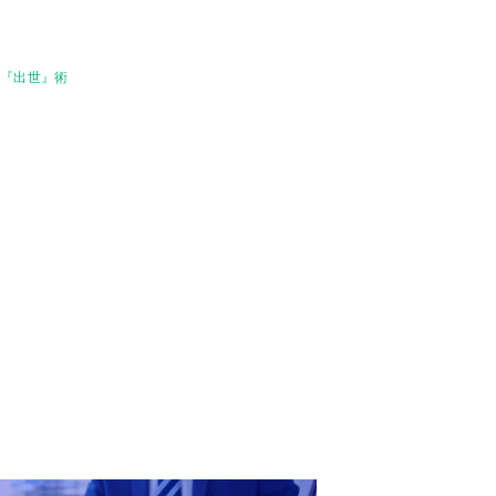
ぶ『出世』術