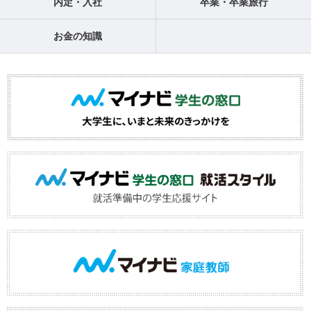
内定・入社
卒業・卒業旅行
お金の知識