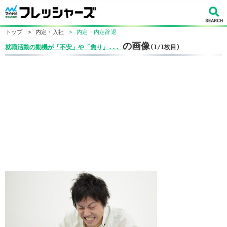
トップ
>
内定・入社
>
内定・内定辞退
の画像
就職活動の動機が「不安」や「焦り」...
(1/1枚目)