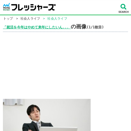
トップ
>
社会人ライフ
>
社会人ライフ
の画像
「就活を今年はやめて来年にしたいん...
(1/1枚目)