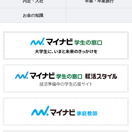
内定・入社
卒業・卒業旅行
お金の知識