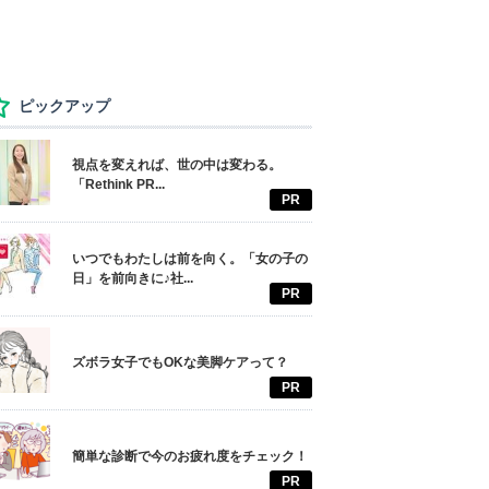
ピックアップ
視点を変えれば、世の中は変わる。
「Rethink PR...
PR
いつでもわたしは前を向く。「女の子の
日」を前向きに♪社...
PR
ズボラ女子でもOKな美脚ケアって？
PR
簡単な診断で今のお疲れ度をチェック！
PR