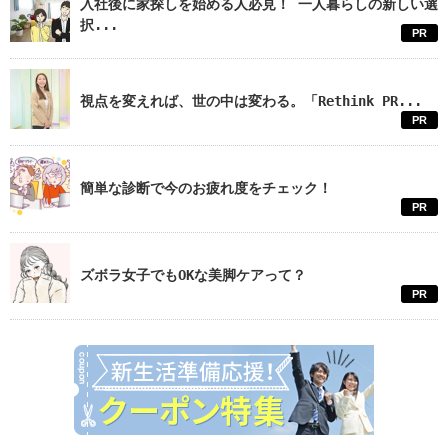
入社後に家探しを始める人必見！ 一人暮らしの新しい選
択...
PR
視点を変えれば、世の中は変わる。「Rethink PR...
PR
簡単な診断で今のお疲れ度をチェック！
PR
ズボラ女子でもOKな美脚ケアって？
PR