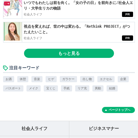
いつでもわたしは前を向く。「女の子の日」を前向きに♪社会人エ
リ・大学生リカの物語
社会人ライフ
PR
視点を変えれば、世の中は変わる。「Rethink PROJECT」がつ
たえたいこと。
社会人ライフ
PR
もっと見る
注目キーワード
お酒
休憩
音楽
ヒゲ
ガラケー
出し物
エクセル
企業
パスポート
メイク
宝くじ
手紙
リア充
異動
結婚
ページトップへ
社会人ライフ
ビジネスマナー