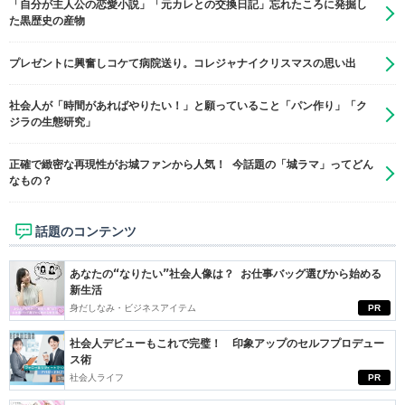
「自分が主人公の恋愛小説」「元カレとの交換日記」忘れたころに発掘し
た黒歴史の産物
プレゼントに興奮しコケて病院送り。コレジャナイクリスマスの思い出
社会人が「時間があればやりたい！」と願っていること「パン作り」「ク
ジラの生態研究」
正確で緻密な再現性がお城ファンから人気！ 今話題の「城ラマ」ってどん
なもの？
話題のコンテンツ
あなたの“なりたい”社会人像は？ お仕事バッグ選びから始める
新生活
身だしなみ・ビジネスアイテム
PR
社会人デビューもこれで完璧！ 印象アップのセルフプロデュー
ス術
社会人ライフ
PR