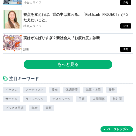
社会人ライフ
PR
視点を変えれば、世の中は変わる。「Rethink PROJECT」がつ
たえたいこと。
社会人ライフ
PR
実はがんばりすぎ？新社会人『お疲れ度』診断
診断
PR
もっと見る
注目キーワード
イケメン
アーティスト
後悔
体調管理
先輩・上司
接待
サークル
ライフハック.
デスクワーク
手帳
人間関係
初対面
ビジネス用語
年金
書類
ページトップへ