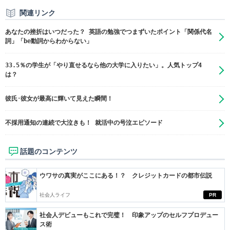
関連リンク
あなたの挫折はいつだった？ 英語の勉強でつまずいたポイント「関係代名
詞」「be動詞からわからない」
33.5％の学生が「やり直せるなら他の大学に入りたい」。人気トップ4
は？
彼氏･彼女が最高に輝いて見えた瞬間！
不採用通知の連続で大泣きも！ 就活中の号泣エピソード
話題のコンテンツ
ウワサの真実がここにある！？ クレジットカードの都市伝説
社会人ライフ
PR
社会人デビューもこれで完璧！ 印象アップのセルフプロデュー
ス術