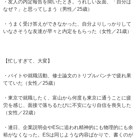
・友人の内定報告を聞いたとき。うれしい反面、「自分は
なぜ？」と思ってしまう（男性／25歳）
・うまく受け答えができなかった、自分よりしっかりして
いなさそうな友達が早々と内定をもらった（女性／21歳）
【忙しすぎて、大変】
・バイトや就職活動、修士論文のトリプルパンチで疲れ果
てていた（女性／25歳）
・東京で就職したく、富山から何度も東京に通うことに疲
労を感じ、面接で落ちるたびに不安になり自信を喪失した
（女性／22歳）
・連日、企業説明会やESに追われ精神的にも物理的にも余
裕がなくなった。ESは同じような内容ばかりで、書くのが