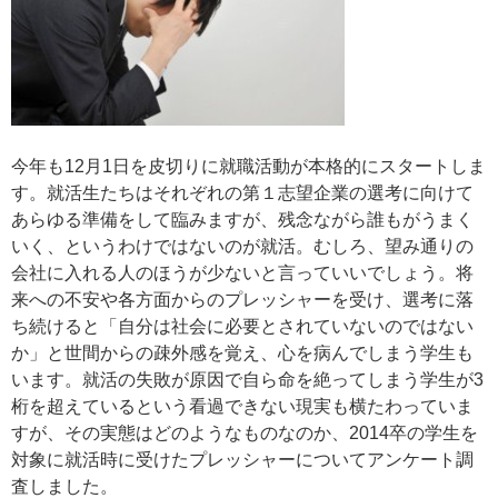
今年も12月1日を皮切りに就職活動が本格的にスタートしま
す。就活生たちはそれぞれの第１志望企業の選考に向けて
あらゆる準備をして臨みますが、残念ながら誰もがうまく
いく、というわけではないのが就活。むしろ、望み通りの
会社に入れる人のほうが少ないと言っていいでしょう。将
来への不安や各方面からのプレッシャーを受け、選考に落
ち続けると「自分は社会に必要とされていないのではない
か」と世間からの疎外感を覚え、心を病んでしまう学生も
います。就活の失敗が原因で自ら命を絶ってしまう学生が3
桁を超えているという看過できない現実も横たわっていま
すが、その実態はどのようなものなのか、2014卒の学生を
対象に就活時に受けたプレッシャーについてアンケート調
査しました。