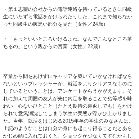
・第１志望の会社からの電話連絡を待っているときに同級
生にいたずら電話をかけられたりした。これまで知らなか
った同級生の腹黒い部分を見た（女性／24歳）
・「もっといいところいけるよね、なんでこんなところ落
ちるの」という親からの言葉（女性／22歳）
卒業から間をあけずにキャリアを築いていかなければなら
ないというプレッシャーが、就活をよりシリアスなものに
しているということは、アンケートからうかがえます。そ
れに加えて周囲の友人が先に内定を取ることで劣等感を味
わい、心ないひとこと（たとえ期待の裏返しでも）をかけ
られて意気消沈してしまう学生の実態が浮かび上がりまし
た。今年、就活をはじめる2015年卒の学生のみなさんは、
上記のようなことは自分の身にも起こり得ることだとあら
かじめ頭に入れておくと、ショックが少なくてすむかもし