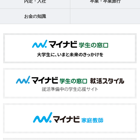
内定・入社
卒業・卒業旅行
お金の知識