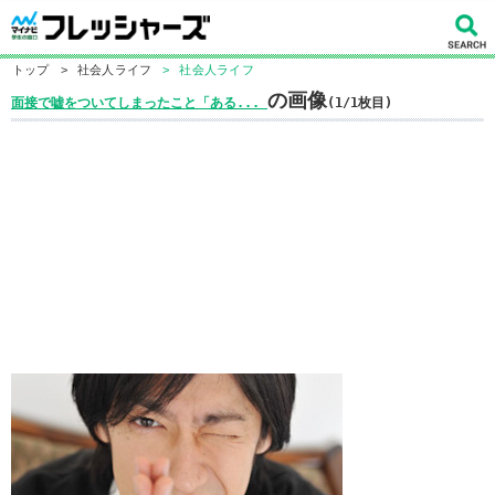
トップ
>
社会人ライフ
>
社会人ライフ
の画像
面接で嘘をついてしまったこと「ある...
(1/1枚目)