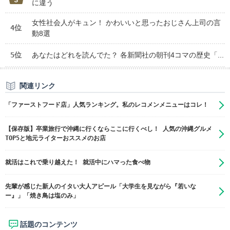
に違う
女性社会人がキュン！ かわいいと思ったおじさん上司の言
4位
動8選
5位
あなたはどれを読んでた？ 各新聞社の朝刊4コマの歴史「...
関連リンク
「ファーストフード店」人気ランキング。私のレコメンメニューはコレ！
【保存版】卒業旅行で沖縄に行くならここに行くべし！ 人気の沖縄グルメ
TOP5と地元ライターおススメのお店
就活はこれで乗り越えた！ 就活中にハマった食べ物
先輩が感じた新人のイタい大人アピール「大学生を見ながら『若いな
ー』」「焼き鳥は塩のみ」
話題のコンテンツ