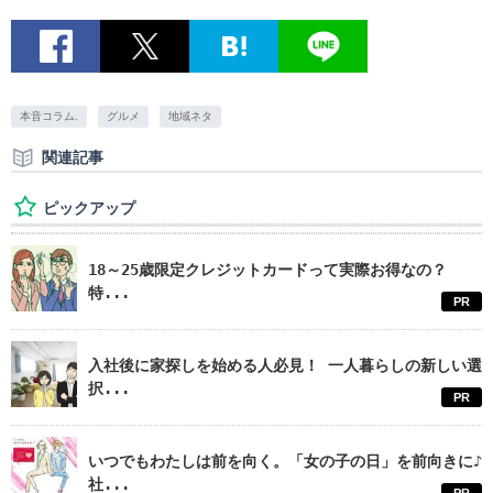
本音コラム.
グルメ
地域ネタ
関連記事
ピックアップ
18～25歳限定クレジットカードって実際お得なの？
特...
PR
入社後に家探しを始める人必見！ 一人暮らしの新しい選
択...
PR
いつでもわたしは前を向く。「女の子の日」を前向きに♪
社...