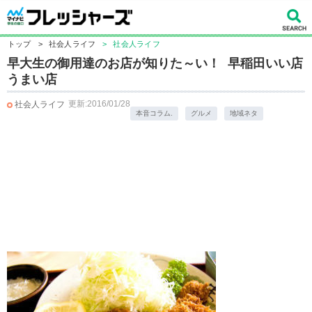
トップ
>
社会人ライフ
>
社会人ライフ
早大生の御用達のお店が知りた～い！ 早稲田いい店
うまい店
更新:2016/01/28
社会人ライフ
本音コラム.
グルメ
地域ネタ