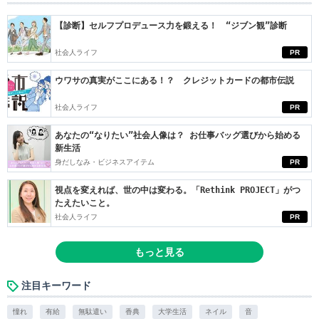
【診断】セルフプロデュース力を鍛える！ “ジブン観”診断
社会人ライフ
PR
ウワサの真実がここにある！？ クレジットカードの都市伝説
社会人ライフ
PR
あなたの“なりたい”社会人像は？ お仕事バッグ選びから始める
新生活
身だしなみ・ビジネスアイテム
PR
視点を変えれば、世の中は変わる。「Rethink PROJECT」がつ
たえたいこと。
社会人ライフ
PR
もっと見る
注目キーワード
憧れ
有給
無駄遣い
香典
大学生活
ネイル
音