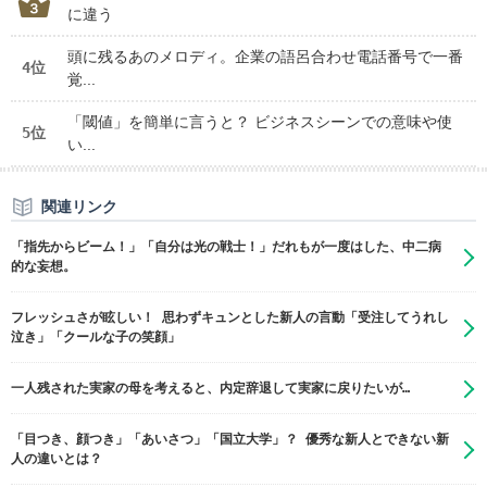
に違う
頭に残るあのメロディ。企業の語呂合わせ電話番号で一番
4位
覚...
「閾値」を簡単に言うと？ ビジネスシーンでの意味や使
5位
い...
関連リンク
「指先からビーム！」「自分は光の戦士！」だれもが一度はした、中二病
的な妄想。
フレッシュさが眩しい！ 思わずキュンとした新人の言動「受注してうれし
泣き」「クールな子の笑顔」
一人残された実家の母を考えると、内定辞退して実家に戻りたいが…
「目つき、顔つき」「あいさつ」「国立大学」？ 優秀な新人とできない新
人の違いとは？