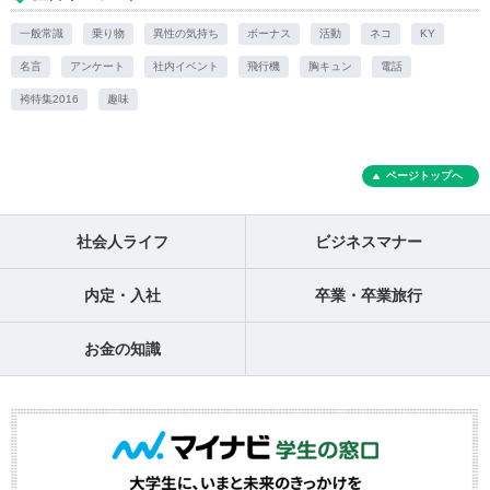
一般常識
乗り物
異性の気持ち
ボーナス
活動
ネコ
KY
名言
アンケート
社内イベント
飛行機
胸キュン
電話
袴特集2016
趣味
ページトップへ
社会人ライフ
ビジネスマナー
内定・入社
卒業・卒業旅行
お金の知識