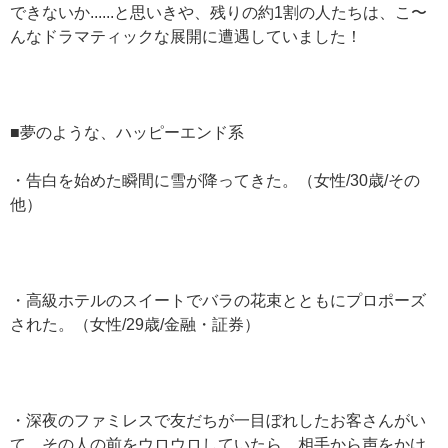
できないか......と思いきや、残りの約1割の人たちは、こ〜
んなドラマティックな展開に遭遇していました！
■夢のような、ハッピーエンド系
・告白を始めた瞬間に雪が降ってきた。（女性/30歳/その
他）
・高級ホテルのスイートでバラの花束とともにプロポーズ
された。（女性/29歳/金融・証券）
・深夜のファミレスで友だちが一目ぼれしたお客さんがい
て、その人の前をウロウロしていたら、相手から声をかけ