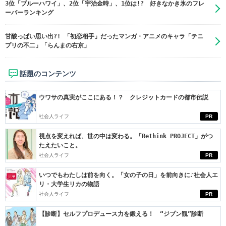
3位「ブルーハワイ」、2位「宇治金時」、1位は!? 好きなかき氷のフレ
ーバーランキング
甘酸っぱい思い出?! 「初恋相手」だったマンガ・アニメのキャラ「テニ
プリの不二」「らんまの右京」
話題のコンテンツ
ウワサの真実がここにある！？ クレジットカードの都市伝説
社会人ライフ
PR
視点を変えれば、世の中は変わる。「Rethink PROJECT」がつ
たえたいこと。
社会人ライフ
PR
いつでもわたしは前を向く。「女の子の日」を前向きに♪社会人エ
リ・大学生リカの物語
社会人ライフ
PR
【診断】セルフプロデュース力を鍛える！ “ジブン観”診断