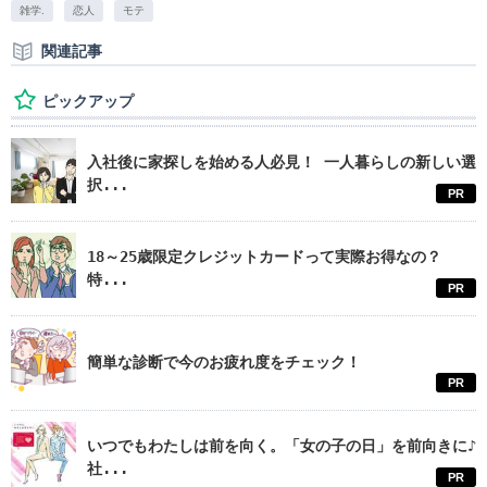
雑学.
恋人
モテ
関連記事
ピックアップ
入社後に家探しを始める人必見！ 一人暮らしの新しい選
択...
PR
18～25歳限定クレジットカードって実際お得なの？
特...
PR
簡単な診断で今のお疲れ度をチェック！
PR
いつでもわたしは前を向く。「女の子の日」を前向きに♪
社...
PR