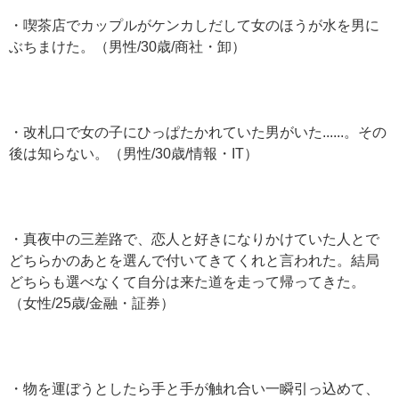
・喫茶店でカップルがケンカしだして女のほうが水を男に
ぶちまけた。（男性/30歳/商社・卸）
・改札口で女の子にひっぱたかれていた男がいた......。その
後は知らない。（男性/30歳/情報・IT）
・真夜中の三差路で、恋人と好きになりかけていた人とで
どちらかのあとを選んで付いてきてくれと言われた。結局
どちらも選べなくて自分は来た道を走って帰ってきた。
（女性/25歳/金融・証券）
・物を運ぼうとしたら手と手が触れ合い一瞬引っ込めて、