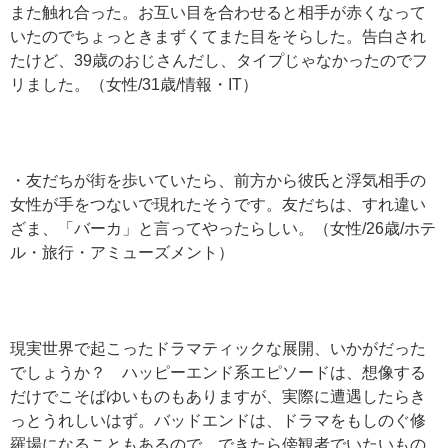
また触れ合った。お互い目を合わせると相手が赤くなって
いたのでちょっときまずくてまた目をそらした。告白され
たけど、39歳のおじさんだし、タイプじゃなかったのでフ
リました。（女性/31歳/情報・IT）
・友だちが街を歩いていたら、前方から彼氏と浮気相手の
女性が手をつないで現れたそうです。友だちは、すれ違い
ざま、「バーカ」と言ってやったらしい。（女性/26歳/ホテ
ル・旅行・アミューズメント）
現実世界で起こったドラマティックな展開、いかがだった
でしょうか？ ハッピーエンド系エピソードは、想像する
だけでこそばゆいものもありますが、実際に遭遇したらき
っとうれしいはず。バッドエンドは、ドラマをもしのぐ修
羅場になることもあるので、できたら傍観者でいたいもの