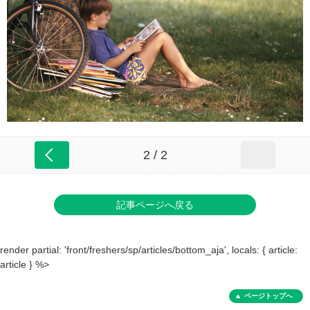
2 / 2
記事ページへ戻る
render partial: 'front/freshers/sp/articles/bottom_aja', locals: { article:
article } %>
ページトップへ