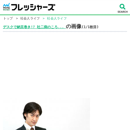
トップ
>
社会人ライフ
>
社会人ライフ
の画像
デスクで納豆巻き!? 社二病のころ...
(1/1枚目)