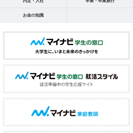
内定・入社
卒業・卒業旅行
お金の知識