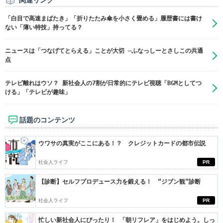
関連リンク
「白目で高速まばたき」「折りたたみ傘を小さく畳める」履歴書には書け
ない「薄い特技」持ってる？
ニュースは「つなげてとらえる」ことが大切 ―ふなっしーとさしこの共通
点
テレビ離れはウソ？ 新社会人の7割が日常的にテレビ視聴「BGMとしてつ
ける」「テレビが趣味」
話題のコンテンツ
ウワサの真実がここにある！？ クレジットカードの都市伝説
社会人ライフ
PR
【診断】セルフプロデュース力を鍛える！ “ジブン観”診断
社会人ライフ
PR
忙しい新社会人にぴったり！ 「朝リフレア」をはじめよう。しっ