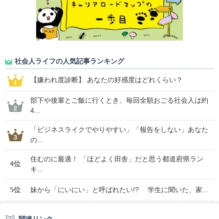
社会人ライフの人気記事ランキング
【嫌われ度診断】 あなたの好感度はどれくらい？
部下や後輩とご飯に行くとき、毎回全額おごる社会人は約
4...
「ビジネスライクでやりやすい」「報告をしない」あなた
の...
住むのに最適！ 「ほどよく田舎」だと思う都道府県ラン
4位
キ...
5位
妹から「にいにい」と呼ばれたい!? 学生に聞いた、家...