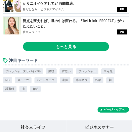
かりニオイケアして24時間快適。
身だしなみ・ビジネスアイテム
PR
視点を変えれば、世の中は変わる。「Rethink PROJECT」がつ
たえたいこと。
社会人ライフ
PR
もっと見る
注目キーワード
フレッシャーズサバイバル
動物
片思い
プレッシャー
内定先
NG
スイーツ
ハートマーク
老後
地元ネタ
洗濯
朝
議事録
曲
有給
ページトップへ
社会人ライフ
ビジネスマナー