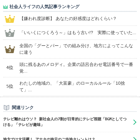
社会人ライフの人気記事ランキング
【嫌われ度診断】 あなたの好感度はどれくらい？
「いいくにつくろう～」はもう古い!? 実際に使っていた...
全国の「グーとパー」での組み分け、地方によってこんな
に違う
頭に残るあのメロディ。企業の語呂合わせ電話番号で一番
4位
覚...
わたしの地域の、「大富豪」のローカルルール「10捨
5位
て」...
関連リンク
テレビ離れはウソ？ 新社会人の7割が日常的にテレビ視聴「BGMとしてつ
ける」「テレビが趣味」
地方では大活躍！ アナタの地元のご当地タレントは？