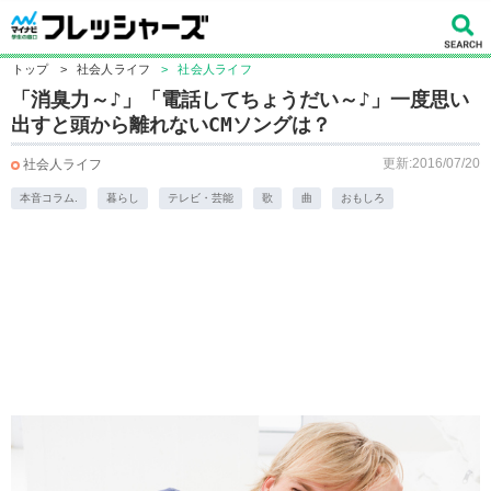
トップ
>
社会人ライフ
>
社会人ライフ
「消臭力～♪」「電話してちょうだい～♪」一度思い
出すと頭から離れないCMソングは？
更新:2016/07/20
社会人ライフ
本音コラム.
暮らし
テレビ・芸能
歌
曲
おもしろ