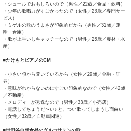
・シュールでおもしろいので（男性／22歳／食品・飲料）
・少年の歌唱力がすごかったので（女性／23歳／専門サー
ビス）
・ミゲルの歌のうまさが印象的だから（男性／31歳／運
輸・倉庫）
・歌が上手いしキャッチーなので（男性／26歳／農林・水
産）
■たけもとピアノのCM
・小さい頃から聞いているから（女性／29歳／金融・証
券）
・意味がわからないのにすごい印象的なので（女性／42歳
／不動産）
・メロディーが秀逸なので（男性／33歳／小売店）
・電話してちょうだ〜い♪ と、つい歌ってしまうし面白い
（女性／32歳／自動車関連）
■世田谷自然食品のグルコサミンの歌