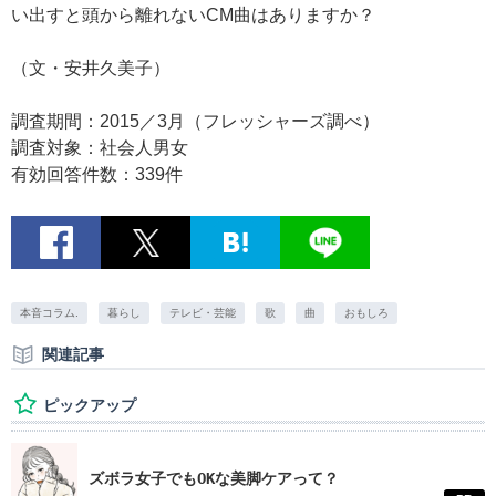
い出すと頭から離れないCM曲はありますか？
（文・安井久美子）
調査期間：2015／3月（フレッシャーズ調べ）
調査対象：社会人男女
有効回答件数：339件
本音コラム.
暮らし
テレビ・芸能
歌
曲
おもしろ
関連記事
ピックアップ
ズボラ女子でもOKな美脚ケアって？