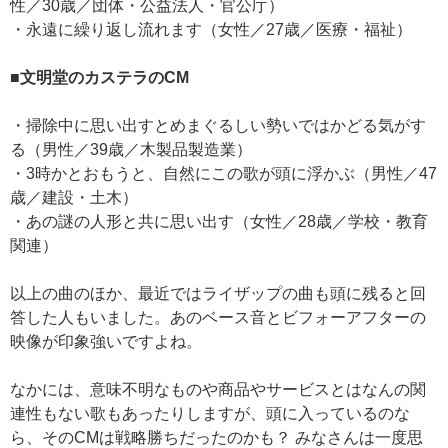
性／30歳／団体・公益法人・官公庁）
・永遠に繰り返し流れます（女性／27歳／医療・福祉）
■文明堂のカステラのCM
・掃除中に思い出すとめまぐるしい勢いではかどる気がす
る（男性／39歳／木製品製造業）
・3時かとおもうと、自然にこの歌が頭に浮かぶ（男性／47
歳／建設・土木）
・あの謎の人形と共に思い出す（女性／28歳／学校・教育
関連）
以上の曲のほか、最近ではライザップの曲も頭に残ると回
答した人もいました。あのベース音とビフォーアフターの
映像が印象強いですよね。
なかには、意味不明なものや商品やサービスとはなんの関
連性もない歌もあったりしますが、頭に入っているのな
ら、そのCMは戦略勝ちだったのかも？ みなさんは一度思