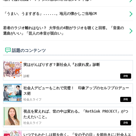
「うまい、うますぎる」......。地元の懐かしご当地CM
若者のラジオ離れはない？ 大学生の4割がラジオを聴くと回答。「音楽の
選曲がいい」「芸人の本音が面白い」
話題のコンテンツ
実はがんばりすぎ？新社会人『お疲れ度』診断
診断
PR
社会人デビューもこれで完璧！ 印象アップのセルフプロデュー
ス術
社会人ライフ
PR
視点を変えれば、世の中は変わる。「Rethink PROJECT」がつ
たえたいこと。
社会人ライフ
PR
いつでもわたしは前を向く。「女の子の日」を前向きに♪社会人エ