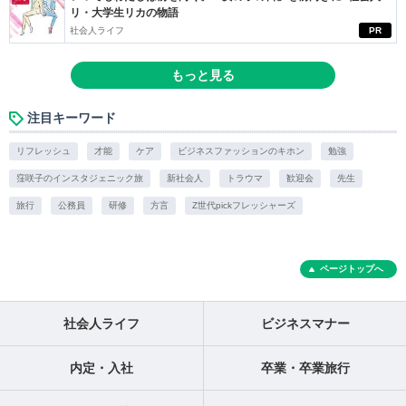
リ・大学生リカの物語
社会人ライフ
PR
もっと見る
注目キーワード
リフレッシュ
才能
ケア
ビジネスファッションのキホン
勉強
窪咲子のインスタジェニック旅
新社会人
トラウマ
歓迎会
先生
旅行
公務員
研修
方言
Z世代pickフレッシャーズ
ページトップへ
社会人ライフ
ビジネスマナー
内定・入社
卒業・卒業旅行