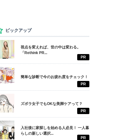
ピックアップ
視点を変えれば、世の中は変わる。
「Rethink PR...
PR
簡単な診断で今のお疲れ度をチェック！
PR
ズボラ女子でもOKな美脚ケアって？
PR
入社後に家探しを始める人必見！ 一人暮
らしの新しい選択...
PR