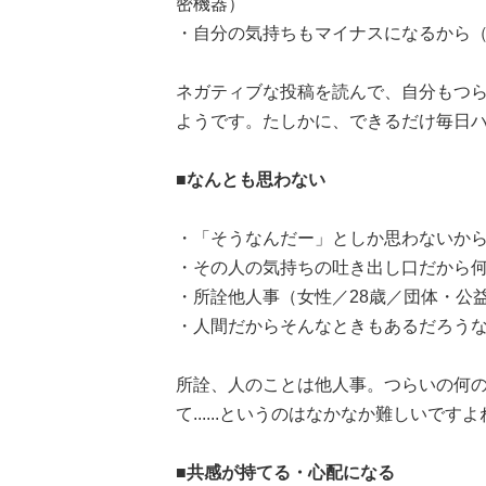
密機器）
・自分の気持ちもマイナスになるから（女
ネガティブな投稿を読んで、自分もつ
ようです。たしかに、できるだけ毎日
■なんとも思わない
・「そうなんだー」としか思わないから
・その人の気持ちの吐き出し口だから何
・所詮他人事（女性／28歳／団体・公
・人間だからそんなときもあるだろうな
所詮、人のことは他人事。つらいの何
て......というのはなかなか難しい
■共感が持てる・心配になる