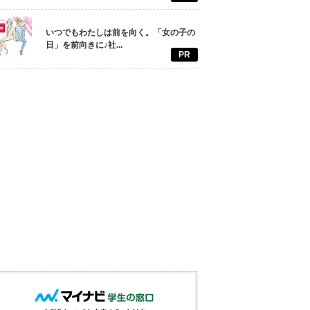
いつでもわたしは前を向く。「女の子の
日」を前向きに♪社...
PR