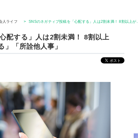
会人ライフ
>
SNSのネガティブ投稿を「心配する」人は2割未満！ 8割以上が..
心配する」人は2割未満！ 8割以上
うつる」「所詮他人事」