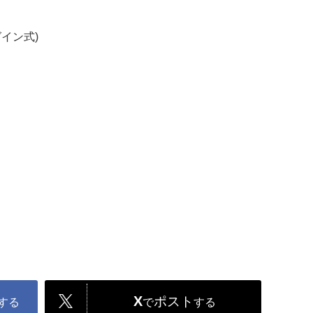
イン式)
X
ポスト
する
で
する