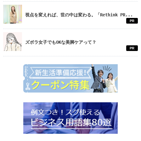
視点を変えれば、世の中は変わる。「Rethink PR...
PR
ズボラ女子でもOKな美脚ケアって？
PR