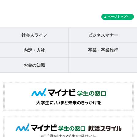
ページトップへ
社会人ライフ
ビジネスマナー
内定・入社
卒業・卒業旅行
お金の知識