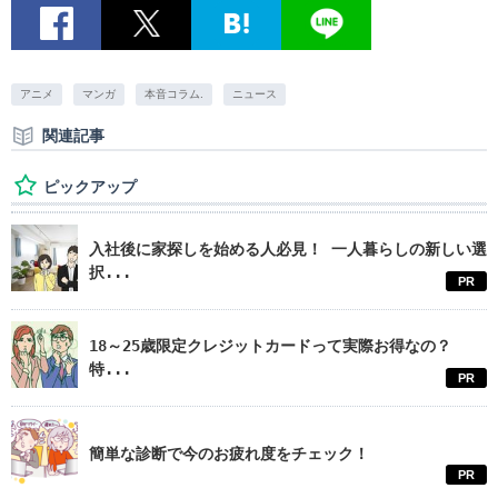
アニメ
マンガ
本音コラム.
ニュース
関連記事
ピックアップ
入社後に家探しを始める人必見！ 一人暮らしの新しい選
択...
PR
18～25歳限定クレジットカードって実際お得なの？
特...
PR
簡単な診断で今のお疲れ度をチェック！
PR