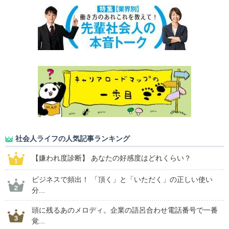
社会人ライフの人気記事ランキング
【嫌われ度診断】 あなたの好感度はどれくらい？
ビジネスで頻出！ 「頂く」と「いただく」の正しい使い
分...
頭に残るあのメロディ。企業の語呂合わせ電話番号で一番
覚...