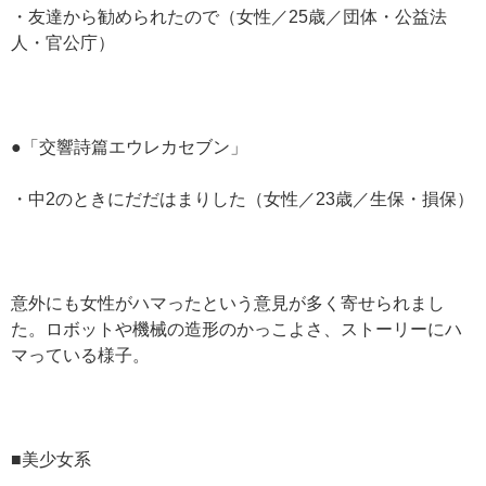
・友達から勧められたので（女性／25歳／団体・公益法
人・官公庁）
●「交響詩篇エウレカセブン」
・中2のときにだだはまりした（女性／23歳／生保・損保）
意外にも女性がハマったという意見が多く寄せられまし
た。ロボットや機械の造形のかっこよさ、ストーリーにハ
マっている様子。
■美少女系