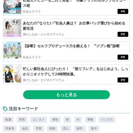
社会人デビューもこれで完璧！ 印象アップのセルフプロデュー
ス術
社会人ライフ
PR
あなたの“なりたい”社会人像は？ お仕事バッグ選びから始める
新生活
身だしなみ・ビジネスアイテム
PR
【診断】セルフプロデュース力を鍛える！ “ジブン観”診断
社会人ライフ
PR
忙しい新社会人にぴったり！ 「朝リフレア」をはじめよう。しっ
かりニオイケアして24時間快適。
身だしなみ・ビジネスアイテム
PR
もっと見る
注目キーワード
配属
理系
エンタメ
鼻歌
朝
AI
尊敬
パンプス
草食系
会話
卒業
情報
恋人
雑学.
集中