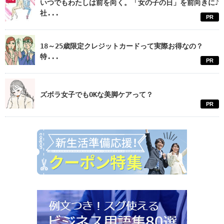
いつでもわたしは前を向く。「女の子の日」を前向きに♪
社...
PR
18～25歳限定クレジットカードって実際お得なの？
特...
PR
ズボラ女子でもOKな美脚ケアって？
PR