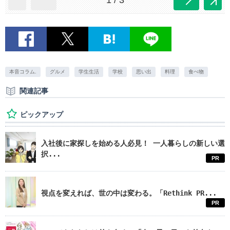
本音コラム.
グルメ
学生生活
学校
思い出
料理
食べ物
関連記事
ピックアップ
入社後に家探しを始める人必見！ 一人暮らしの新しい選
択...
PR
視点を変えれば、世の中は変わる。「Rethink PR...
PR