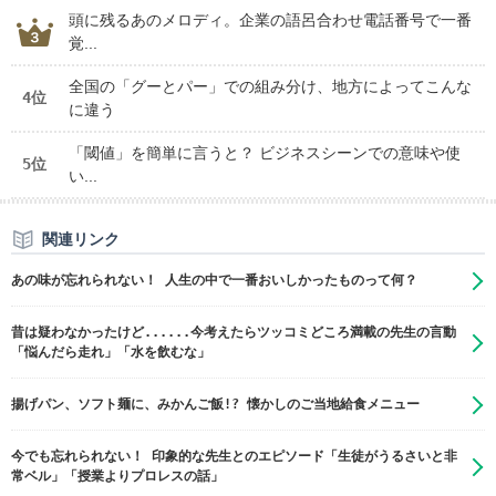
頭に残るあのメロディ。企業の語呂合わせ電話番号で一番
覚...
全国の「グーとパー」での組み分け、地方によってこんな
4位
に違う
「閾値」を簡単に言うと？ ビジネスシーンでの意味や使
5位
い...
関連リンク
あの味が忘れられない！ 人生の中で一番おいしかったものって何？
昔は疑わなかったけど......今考えたらツッコミどころ満載の先生の言動
「悩んだら走れ」「水を飲むな」
揚げパン、ソフト麺に、みかんご飯!? 懐かしのご当地給食メニュー
今でも忘れられない！ 印象的な先生とのエピソード「生徒がうるさいと非
常ベル」「授業よりプロレスの話」