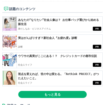
話題のコンテンツ
あなたの“なりたい”社会人像は？ お仕事バッグ選びから始める
新生活
身だしなみ・ビジネスアイテム
PR
実はがんばりすぎ？新社会人『お疲れ度』診断
診断
PR
ウワサの真実がここにある！？ クレジットカードの都市伝説
社会人ライフ
PR
視点を変えれば、世の中は変わる。「Rethink PROJECT」がつ
たえたいこと。
社会人ライフ
PR
もっと見る