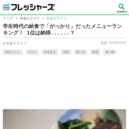
トップ
>
社会人ライフ
>
社会人ライフ
学生時代の給食で「がっかり」だったメニューラン
キング！ 1位は納得......？
更新:2016/07/15
社会人ライフ
本音コラム.
グルメ
学生生活
学校
思い出
料理
食べ物