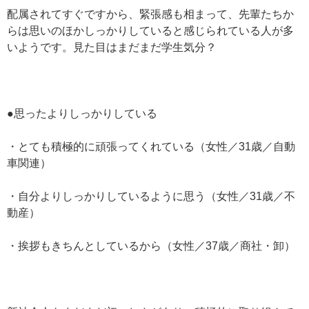
配属されてすぐですから、緊張感も相まって、先輩たちか
らは思いのほかしっかりしていると感じられている人が多
いようです。見た目はまだまだ学生気分？
●思ったよりしっかりしている
・とても積極的に頑張ってくれている（女性／31歳／自動
車関連）
・自分よりしっかりしているように思う（女性／31歳／不
動産）
・挨拶もきちんとしているから（女性／37歳／商社・卸）