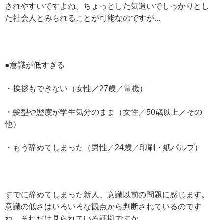
されやすいですよね。ちょっとした気遣いでしっかりとし
た社会人とみられることが可能なのですが...
●意識が低すぎる
・挨拶もできない（女性／27歳／電機）
・髪型や態度が学生気分のまま（女性／50歳以上／その
他）
・もう辞めてしまった（男性／24歳／印刷・紙パルプ）
すでに辞めてしまった新人、意識以前の問題に感じます。
意識の低さはいろいろな観点から判断されているのです
ね。それだけ見られている証拠ですか...