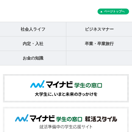
ページトップへ
社会人ライフ
ビジネスマナー
内定・入社
卒業・卒業旅行
お金の知識