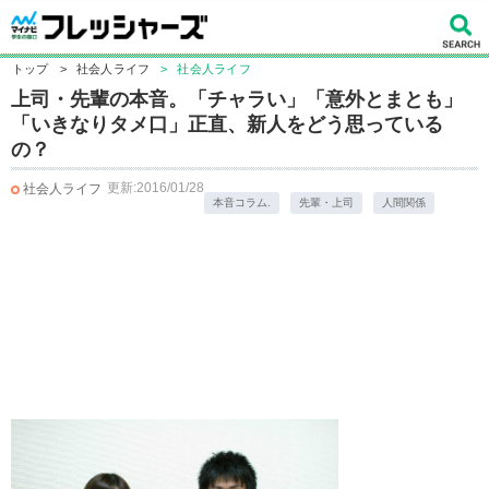
トップ
>
社会人ライフ
>
社会人ライフ
上司・先輩の本音。「チャラい」「意外とまとも」
「いきなりタメ口」正直、新人をどう思っている
の？
更新:2016/01/28
社会人ライフ
本音コラム.
先輩・上司
人間関係