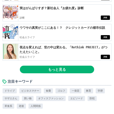
実はがんばりすぎ？新社会人『お疲れ度』診断
診断
PR
ウワサの真実がここにある！？ クレジットカードの都市伝説
社会人ライフ
PR
視点を変えれば、世の中は変わる。「Rethink PROJECT」がつ
たえたいこと。
社会人ライフ
PR
もっと見る
注目キーワード
ドライブ
ビジネスマナー
食費
ゴルフ
一発芸
教育
学歴
サザエさん
買い物
オフィスファッション
エピソード
防犯
草食系
老後
人間関係