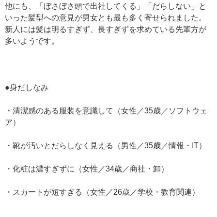
他にも、「ぼさぼさ頭で出社してくる」「だらしない」と
いった髪型への意見が男女とも最も多く寄せられました。
新人には髪は明るすぎず、長すぎずを求めている先輩方が
多いようです。
●身だしなみ
・清潔感のある服装を意識して（女性／35歳／ソフトウェ
ア）
・靴が汚いとだらしなく見える（男性／35歳／情報・IT）
・化粧は濃すぎずに（女性／34歳／商社・卸）
・スカートが短すぎる（女性／26歳／学校・教育関連）