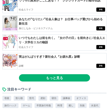
ウワサの真実がここにある！？ クレジットカードの都市伝説
社会人ライフ
PR
あなたの“なりたい”社会人像は？ お仕事バッグ選びから始める
新生活
身だしなみ・ビジネスアイテム
PR
いつでもわたしは前を向く。「女の子の日」を前向きに♪社会人エ
リ・大学生リカの物語
社会人ライフ
PR
実はがんばりすぎ？新社会人『お疲れ度』診断
診断
PR
もっと見る
注目キーワード
母親
割り勘
世代
遅刻
寝坊
議事録
オフィス
旅行ハック
ゲーム
卒業旅行特集
料理
癒し
失敗
水道代