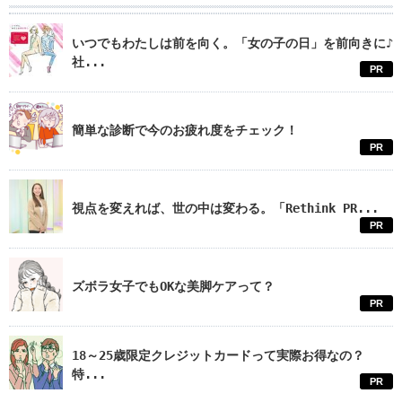
いつでもわたしは前を向く。「女の子の日」を前向きに♪
社...
PR
簡単な診断で今のお疲れ度をチェック！
PR
視点を変えれば、世の中は変わる。「Rethink PR...
PR
ズボラ女子でもOKな美脚ケアって？
PR
18～25歳限定クレジットカードって実際お得なの？
特...
PR