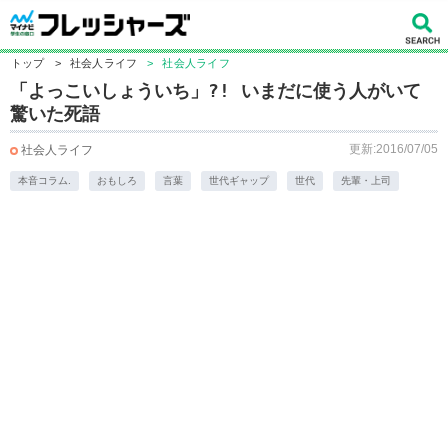
トップ
>
社会人ライフ
>
社会人ライフ
「よっこいしょういち」?! いまだに使う人がいて
驚いた死語
更新:2016/07/05
社会人ライフ
本音コラム.
おもしろ
言葉
世代ギャップ
世代
先輩・上司