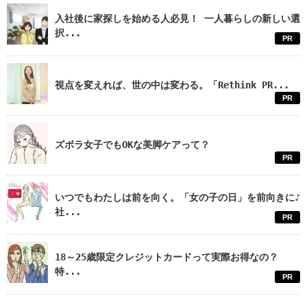
入社後に家探しを始める人必見！ 一人暮らしの新しい選
択...
PR
視点を変えれば、世の中は変わる。「Rethink PR...
PR
ズボラ女子でもOKな美脚ケアって？
PR
いつでもわたしは前を向く。「女の子の日」を前向きに♪
社...
PR
18～25歳限定クレジットカードって実際お得なの？
特...
PR