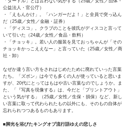
「タートル」とは言わない気がする（25歳／女性／団体・
公益法人・官公庁）
・「えもんかけ」。「ハンガーだよ！」と全員で突っ込ん
だ（25歳／女性／金融・証券）
・「ディスコ」。クラブのことを彼氏がディスコと言って
いて引いた（24歳／女性／食品・飲料）
・「チョッキ」。若い人の服装を見ておっちゃんが「その
チョッキかっこええなー」と言っていた（25歳／女性／商
社・卸）
なぜか違う言い方をされはじめたために廃れていった言葉
たち。「ズボン」は今でも多くの人が使っていると思いま
すが、20代にとってはもはや古い言葉なのでしょうか。ま
た、「『写真を現像する』は、今だと「プリントアウト」
という気がする」（25歳／女性／生保・損保）など、新し
い言葉に取って代わられたもの以外にも、そのもの自体が
忘れられつつあるものもあります。
■脚光を浴びたキングオブ流行語ゆえの悲しさ