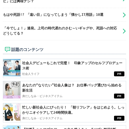
ビ」には興味ナシ？
もはや死語!? 「遠い目」になってしまう「懐かしIT用語」10選
「今でしょ！」連発。上司の時代遅れのさむ～いギャグや、死語への対応
どうしてる？
話題のコンテンツ
社会人デビューもこれで完璧！ 印象アップのセルフプロデュー
ス術
社会人ライフ
PR
あなたの“なりたい”社会人像は？ お仕事バッグ選びから始める
新生活
身だしなみ・ビジネスアイテム
PR
忙しい新社会人にぴったり！ 「朝リフレア」をはじめよう。しっ
かりニオイケアして24時間快適。
身だしなみ・ビジネスアイテム
PR