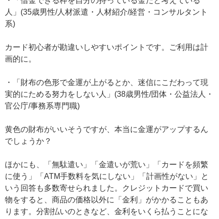
・「借金できる枠を自分の持っている金だと考えている
人」(35歳男性/人材派遣・人材紹介/経営・コンサルタント
系)
カード初心者が勘違いしやすいポイントです。ご利用は計
画的に。
・「財布の色形で金運が上がるとか、迷信にこだわって現
実的にためる努力をしない人」(38歳男性/団体・公益法人・
官公庁/事務系専門職)
黄色の財布がいいそうですが、本当に金運がアップするん
でしょうか？
ほかにも、「無駄遣い」「金遣いが荒い」「カードを頻繁
に使う」「ATM手数料を気にしない」「計画性がない」と
いう回答も多数寄せられました。クレジットカードで買い
物をすると、商品の価格以外に「金利」がかかることもあ
ります。分割払いのときなど、金利をいくら払うことにな