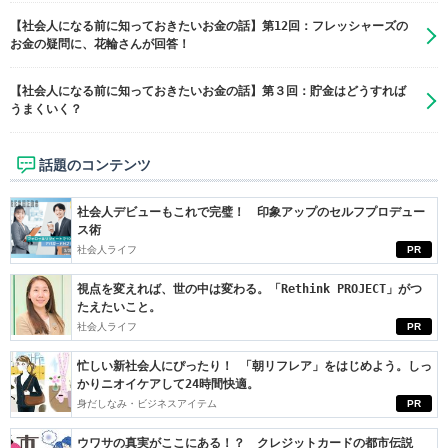
【社会人になる前に知っておきたいお金の話】第12回：フレッシャーズの
お金の疑問に、花輪さんが回答！
【社会人になる前に知っておきたいお金の話】第３回：貯金はどうすれば
うまくいく？
話題のコンテンツ
社会人デビューもこれで完璧！ 印象アップのセルフプロデュー
ス術
社会人ライフ
PR
視点を変えれば、世の中は変わる。「Rethink PROJECT」がつ
たえたいこと。
社会人ライフ
PR
忙しい新社会人にぴったり！ 「朝リフレア」をはじめよう。しっ
かりニオイケアして24時間快適。
身だしなみ・ビジネスアイテム
PR
ウワサの真実がここにある！？ クレジットカードの都市伝説