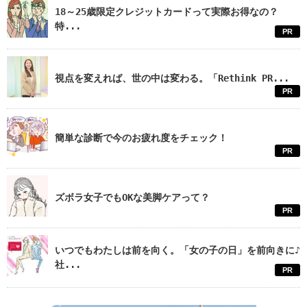
18～25歳限定クレジットカードって実際お得なの？
特...
PR
視点を変えれば、世の中は変わる。「Rethink PR...
PR
簡単な診断で今のお疲れ度をチェック！
PR
ズボラ女子でもOKな美脚ケアって？
PR
いつでもわたしは前を向く。「女の子の日」を前向きに♪
社...
PR