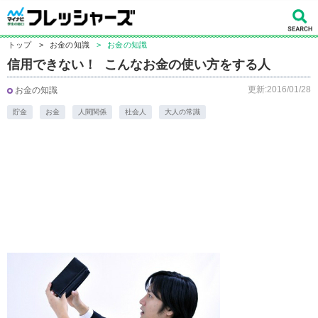
トップ
>
お金の知識
>
お金の知識
信用できない！ こんなお金の使い方をする人
更新:2016/01/28
お金の知識
貯金
お金
人間関係
社会人
大人の常識