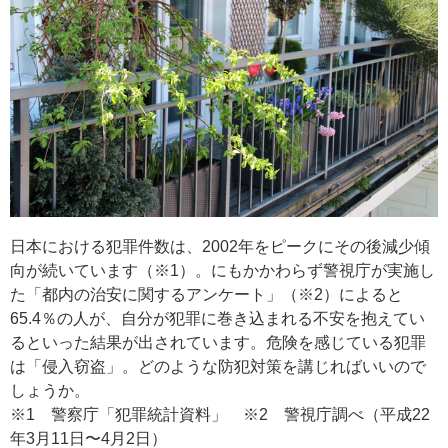
日本における犯罪件数は、2002年をピークにその後減少傾
向が続いています（※1）。にもかかわらず警視庁が実施し
た「都内の治安に関するアンケート」（※2）によると
65.4％の人が、自分が犯罪に巻き込まれる不安を抱えてい
るといった結果が出されています。危険を感じている犯罪
は「侵入窃盗」。どのような防犯対策を講じればいいので
しょうか。
※1 警察庁「犯罪統計資料」 ※2 警視庁調べ（平成22
年3月11日〜4月2日）