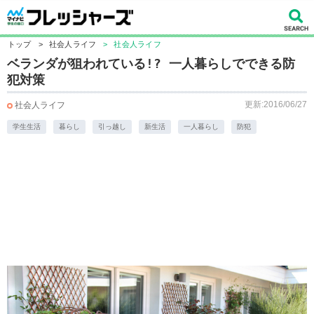
トップ
>
社会人ライフ
>
社会人ライフ
ベランダが狙われている!? 一人暮らしでできる防
犯対策
更新:2016/06/27
社会人ライフ
学生生活
暮らし
引っ越し
新生活
一人暮らし
防犯