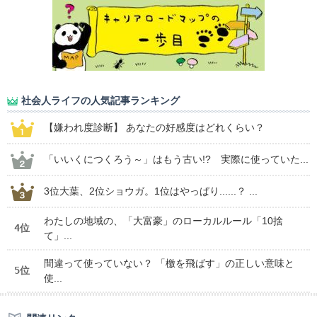
社会人ライフの人気記事ランキング
【嫌われ度診断】 あなたの好感度はどれくらい？
「いいくにつくろう～」はもう古い!? 実際に使っていた...
3位大葉、2位ショウガ。1位はやっぱり......？ ...
わたしの地域の、「大富豪」のローカルルール「10捨
4位
て」...
間違って使っていない？ 「檄を飛ばす」の正しい意味と
5位
使...