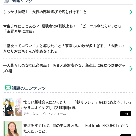
関連リンク
しっかり防犯！ 女性の部屋選びで気を付けること
傘盗まれたことある？ 経験者は4割以上も！ 「ビニール傘ならいいか」
「傘置き場に注意」
「都会ってコワい！」と感じたこと「東京→人の数が多すぎる」「大阪→い
きなりおばちゃんがあめをくれる」
一人暮らしの女性は必需品！ あると絶対安心な、新生活に役立つ防犯グッ
ズ6選
話題のコンテンツ
忙しい新社会人にぴったり！ 「朝リフレア」をはじめよう。しっ
かりニオイケアして24時間快適。
身だしなみ・ビジネスアイテム
PR
視点を変えれば、世の中は変わる。「Rethink PROJECT」がつ
たえたいこと。