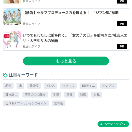
社会人ライフ
PR
【診断】セルフプロデュース力を鍛える！ “ジブン観”診断
社会人ライフ
PR
いつでもわたしは前を向く。「女の子の日」を前向きに♪社会人エ
リ・大学生リカの物語
社会人ライフ
PR
もっと見る
注目キーワード
老後
曲
電気代
ドレス
オフィス
BSディム
パンプス
引っ越し
若者の〇〇離れ
学習
指導
雑談
お礼
ビジネスファッションのキホン
忘年会
ページトップへ