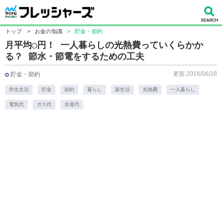
トップ
>
お金の知識
>
貯金・節約
月平均◯円！ 一人暮らしの光熱費っていくらかか
る？ 節水・節電をするための工夫
更新:2016/06/28
貯金・節約
学生生活
貯金
節約
暮らし
新生活
光熱費
一人暮らし
電気代
ガス代
水道代