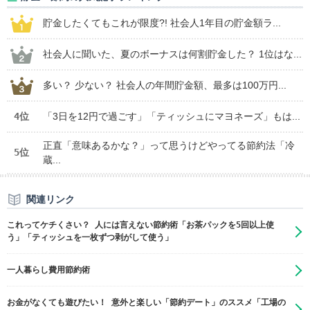
貯金したくてもこれが限度?! 社会人1年目の貯金額ラ...
社会人に聞いた、夏のボーナスは何割貯金した？ 1位はな...
多い？ 少ない？ 社会人の年間貯金額、最多は100万円...
4位
「3日を12円で過ごす」「ティッシュにマヨネーズ」もは...
正直「意味あるかな？」って思うけどやってる節約法「冷
5位
蔵...
関連リンク
これってケチくさい？ 人には言えない節約術「お茶パックを5回以上使
う」「ティッシュを一枚ずつ剥がして使う」
一人暮らし費用節約術
お金がなくても遊びたい！ 意外と楽しい「節約デート」のススメ「工場の