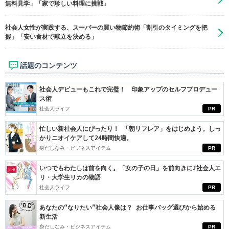
無料見学」「家で珍しい料理に挑戦」
社会人女性が実践する、スーパーの買い物節約術「割引のタイミングを把
握」「安い食材で献立を決める」
話題のコンテンツ
社会人デビューもこれで完璧！ 印象アップのセルフプロデュー
ス術
社会人ライフ
PR
忙しい新社会人にぴったり！ 「朝リフレア」をはじめよう。しっ
かりニオイケアして24時間快適。
身だしなみ・ビジネスアイテム
PR
いつでもわたしは前を向く。「女の子の日」を前向きに♪社会人エ
リ・大学生リカの物語
社会人ライフ
PR
あなたの“なりたい”社会人像は？ お仕事バッグ選びから始める
新生活
身だしなみ・ビジネスアイテム
PR