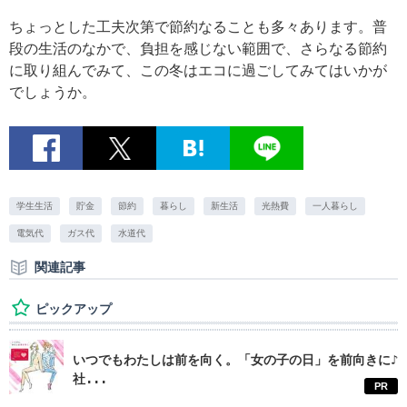
ちょっとした工夫次第で節約なることも多々あります。普
段の生活のなかで、負担を感じない範囲で、さらなる節約
に取り組んでみて、この冬はエコに過ごしてみてはいかが
でしょうか。
学生生活
貯金
節約
暮らし
新生活
光熱費
一人暮らし
電気代
ガス代
水道代
関連記事
ピックアップ
いつでもわたしは前を向く。「女の子の日」を前向きに♪
社...
PR