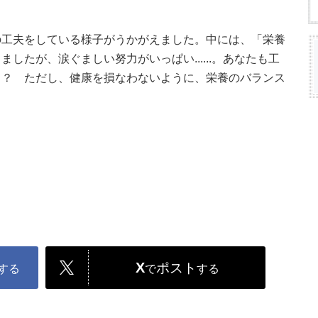
。
の工夫をしている様子がうかがえました。中には、「栄養
したが、涙ぐましい努力がいっぱい......。あなたも工
も？ ただし、健康を損なわないように、栄養のバランス
X
ポスト
する
で
する