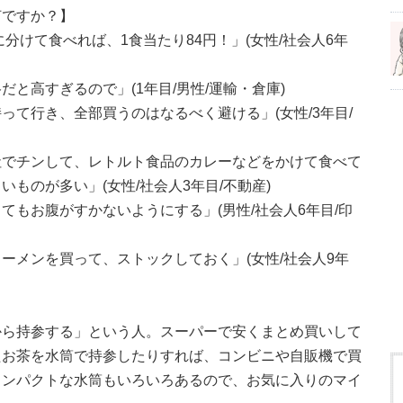
何ですか？】
に分けて食べれば、1食当たり84円！」(女性/社会人6年
と高すぎるので」(1年目/男性/運輸・倉庫)
って行き、全部買うのはなるべく避ける」(女性/3年目/
社でチンして、レトルト食品のカレーなどをかけて食べて
ものが多い」(女性/社会人3年目/不動産)
てもお腹がすかないようにする」(男性/社会人6年目/印
ーメンを買って、ストックしておく」(女性/社会人9年
から持参する」という人。スーパーで安くまとめ買いして
たお茶を水筒で持参したりすれば、コンビニや自販機で買
コンパクトな水筒もいろいろあるので、お気に入りのマイ