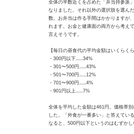
全体の半数近くを占めた「弁当持参派」
なりました。それ以外の選択肢を選ん
数。お弁当は作る手間はかかりますが
れます。お金と健康面の両方から考え
言えそうです。
【毎日の昼食代の平均金額はいくらくら
・300円以下......34%
・301〜500円......43%
・501〜700円......12%
・701〜900円......4%
・901円以上......7%
全体を平均した金額は461円。価格帯別
した。「外食が一番多い」と答えている
なると、500円以下というのはむずか