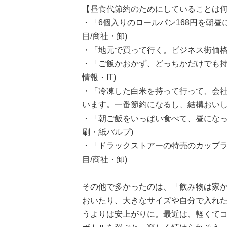
【昼食代節約のためにしていることは
・「6個入りのロールパン168円を朝昼
目/商社・卸)
・「地元で買って行く。ビジネス街価格だ
・「ご飯かおかず、どっちかだけでも持
情報・IT)
・「冷凍した白米を持って行って、会
います。一番節約になるし、結構おいしい
・「朝ご飯をいっぱい食べて、昼になっ
刷・紙パルプ)
・「ドラックストアーの特売のカップラ
目/商社・卸)
その他で多かったのは、「飲み物は家
おいたり、大きなサイズや自分で入れ
うよりは安上がりに。最近は、軽くて