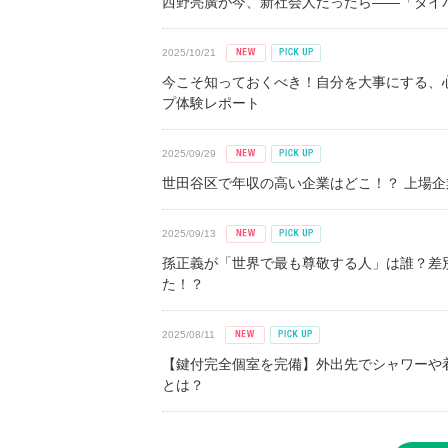
西野亮廣が今、新社会人だったら――「タイパ
2025/10/21
今こそ知っておくべき！自分を大事にする、
プ体験レポート
2025/09/29
世田谷区で年収の高い企業はどこ！？ 上場企業平
2025/09/13
孫正義が「世界で最も尊敬する人」は誰？差
た！？
2025/08/11
【鍵付完全個室を完備】外出先でシャワーや
とは？