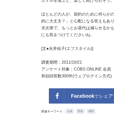
ボトルを選ぶと、楽しく続けられそう
ほとんどの人が、節約のために何らか
的に大丈夫？」と心配になる答えもありま
夫次第で、もっとお昼代は減らせるか
にも気をつけてくださいね。
[文●永井祐子(エフスタイル)]
調査期間：2011/10/21
アンケート対象：COBS ONLINE 会員
有効回答数300件(ウェブログイン方式)
Facebook
シェア
で
関連キーワード：
お金
貯金
節約