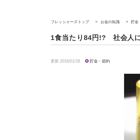
フレッシャーズトップ
>
お金の知識
>
貯金
1食当たり84円!? 社会
更新:2016/01/28
貯金・節約