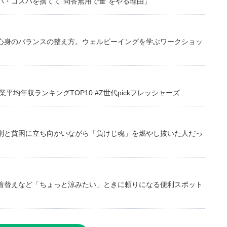
・コスパを捨てて“問答無用で量”をやる理由」
心身のバランスの整え方。ウェルビーイングを学ぶワークショッ
均年収ランキングTOP10 #Z世代pickフレッシャーズ
別と貧困に立ち向かいながら「負けじ魂」を燃やし抜いた人だっ
着替えなど「ちょっと涼みたい」ときに頼りになる便利スポット