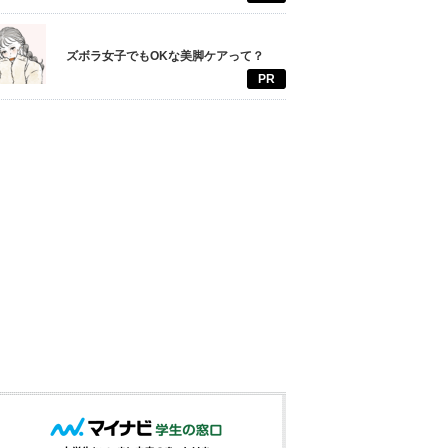
ズボラ女子でもOKな美脚ケアって？
PR