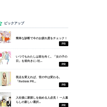
ピックアップ
簡単な診断で今のお疲れ度をチェック！
PR
いつでもわたしは前を向く。「女の子の
日」を前向きに♪社...
PR
視点を変えれば、世の中は変わる。
「Rethink PR...
PR
入社後に家探しを始める人必見！ 一人暮
らしの新しい選択...
PR