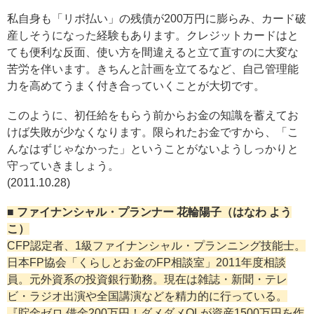
私自身も「リボ払い」の残債が200万円に膨らみ、カード破
産しそうになった経験もあります。クレジットカードはと
ても便利な反面、使い方を間違えると立て直すのに大変な
苦労を伴います。きちんと計画を立てるなど、自己管理能
力を高めてうまく付き合っていくことが大切です。
このように、初任給をもらう前からお金の知識を蓄えてお
けば失敗が少なくなります。限られたお金ですから、「こ
んなはずじゃなかった」ということがないようしっかりと
守っていきましょう。
(2011.10.28)
■ ファイナンシャル・プランナー 花輪陽子（はなわ よう
こ）
CFP認定者、1級ファイナンシャル・プランニング技能士。
日本FP協会「くらしとお金のFP相談室」2011年度相談
員。元外資系の投資銀行勤務。現在は雑誌・新聞・テレ
ビ・ラジオ出演や全国講演などを精力的に行っている。
『貯金ゼロ 借金200万円！ダメダメOLが資産1500万円を作