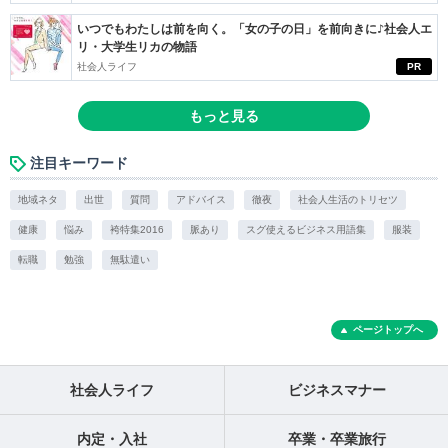
いつでもわたしは前を向く。「女の子の日」を前向きに♪社会人エ
リ・大学生リカの物語
社会人ライフ
PR
もっと見る
注目キーワード
地域ネタ
出世
質問
アドバイス
徹夜
社会人生活のトリセツ
健康
悩み
袴特集2016
脈あり
スグ使えるビジネス用語集
服装
転職
勉強
無駄遣い
ページトップへ
社会人ライフ
ビジネスマナー
内定・入社
卒業・卒業旅行