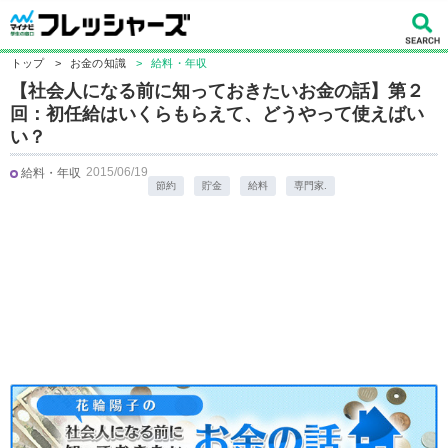
トップ
>
お金の知識
>
給料・年収
【社会人になる前に知っておきたいお金の話】第２
回：初任給はいくらもらえて、どうやって使えばい
い？
2015/06/19
給料・年収
節約
貯金
給料
専門家.