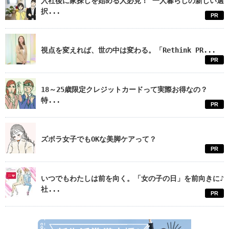
入社後に家探しを始める人必見！ 一人暮らしの新しい選
択...
PR
視点を変えれば、世の中は変わる。「Rethink PR...
PR
18～25歳限定クレジットカードって実際お得なの？
特...
PR
ズボラ女子でもOKな美脚ケアって？
PR
いつでもわたしは前を向く。「女の子の日」を前向きに♪
社...
PR