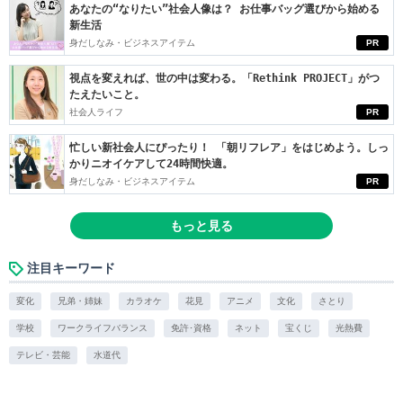
あなたの“なりたい”社会人像は？ お仕事バッグ選びから始める
新生活
身だしなみ・ビジネスアイテム
PR
視点を変えれば、世の中は変わる。「Rethink PROJECT」がつ
たえたいこと。
社会人ライフ
PR
忙しい新社会人にぴったり！ 「朝リフレア」をはじめよう。しっ
かりニオイケアして24時間快適。
身だしなみ・ビジネスアイテム
PR
もっと見る
注目キーワード
変化
兄弟・姉妹
カラオケ
花見
アニメ
文化
さとり
学校
ワークライフバランス
免許･資格
ネット
宝くじ
光熱費
テレビ・芸能
水道代