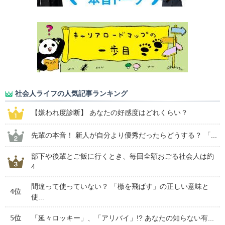
社会人ライフの人気記事ランキング
【嫌われ度診断】 あなたの好感度はどれくらい？
先輩の本音！ 新人が自分より優秀だったらどうする？ 「...
部下や後輩とご飯に行くとき、毎回全額おごる社会人は約
4...
間違って使っていない？ 「檄を飛ばす」の正しい意味と
4位
使...
5位
「延々ロッキー」、「アリバイ」!? あなたの知らない有...