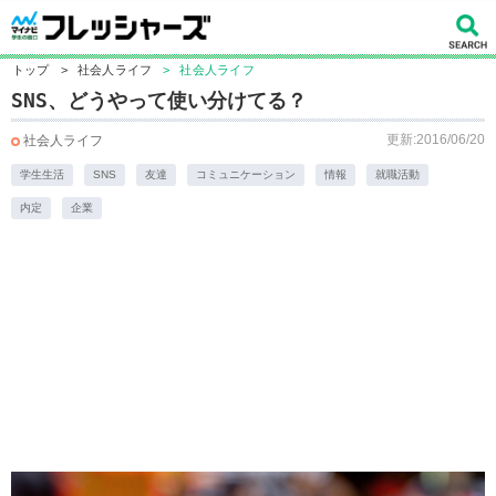
トップ
>
社会人ライフ
>
社会人ライフ
SNS、どうやって使い分けてる？
更新:2016/06/20
社会人ライフ
学生生活
SNS
友達
コミュニケーション
情報
就職活動
内定
企業