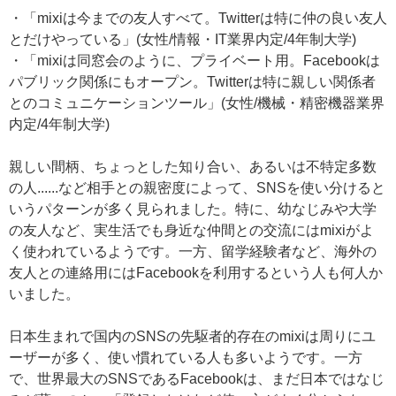
・「mixiは今までの友人すべて。Twitterは特に仲の良い友人
とだけやっている」(女性/情報・IT業界内定/4年制大学)
・「mixiは同窓会のように、プライベート用。Facebookは
パブリック関係にもオープン。Twitterは特に親しい関係者
とのコミュニケーションツール」(女性/機械・精密機器業界
内定/4年制大学)
親しい間柄、ちょっとした知り合い、あるいは不特定多数
の人......など相手との親密度によって、SNSを使い分けると
いうパターンが多く見られました。特に、幼なじみや大学
の友人など、実生活でも身近な仲間との交流にはmixiがよ
く使われているようです。一方、留学経験者など、海外の
友人との連絡用にはFacebookを利用するという人も何人か
いました。
日本生まれで国内のSNSの先駆者的存在のmixiは周りにユ
ーザーが多く、使い慣れている人も多いようです。一方
で、世界最大のSNSであるFacebookは、まだ日本ではなじ