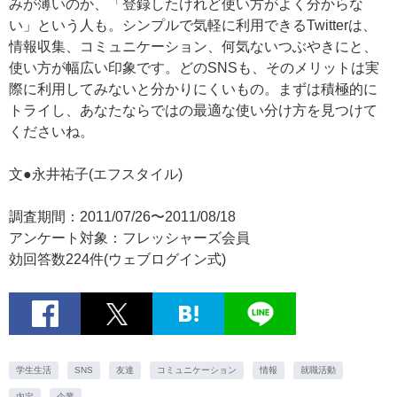
みが薄いのか、「登録したけれど使い方がよく分からな
い」という人も。シンプルで気軽に利用できるTwitterは、
情報収集、コミュニケーション、何気ないつぶやきにと、
使い方が幅広い印象です。どのSNSも、そのメリットは実
際に利用してみないと分かりにくいもの。まずは積極的に
トライし、あなたならではの最適な使い分け方を見つけて
くださいね。
文●永井祐子(エフスタイル)
調査期間：2011/07/26〜2011/08/18
アンケート対象：フレッシャーズ会員
効回答数224件(ウェブログイン式)
学生生活
SNS
友達
コミュニケーション
情報
就職活動
内定
企業