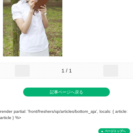
1 / 1
記事ページへ戻る
render partial: 'front/freshers/sp/articles/bottom_aja', locals: { article:
article } %>
ページトップへ