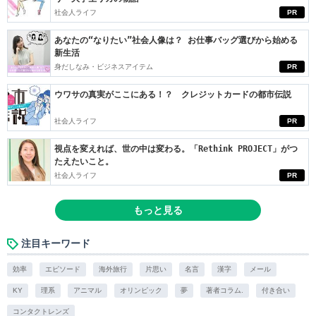
社会人ライフ
PR
あなたの“なりたい”社会人像は？ お仕事バッグ選びから始める
新生活
身だしなみ・ビジネスアイテム
PR
ウワサの真実がここにある！？ クレジットカードの都市伝説
社会人ライフ
PR
視点を変えれば、世の中は変わる。「Rethink PROJECT」がつ
たえたいこと。
社会人ライフ
PR
もっと見る
注目キーワード
効率
エピソード
海外旅行
片思い
名言
漢字
メール
KY
理系
アニマル
オリンピック
夢
著者コラム.
付き合い
コンタクトレンズ