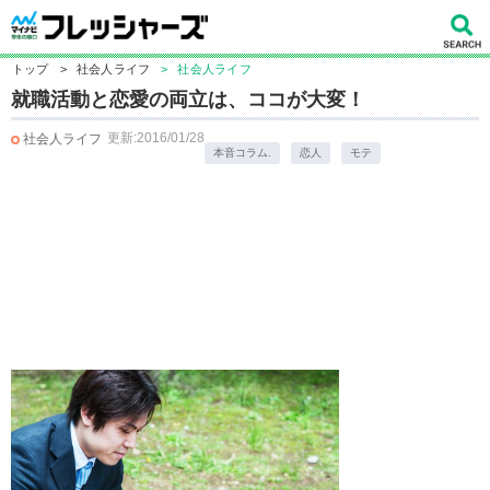
トップ
>
社会人ライフ
>
社会人ライフ
就職活動と恋愛の両立は、ココが大変！
更新:2016/01/28
社会人ライフ
本音コラム.
恋人
モテ