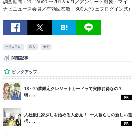
調査期間：2012/6/20〜2012/6/21／アンケート対象：マイ
ナビニュース会員／有効回答数：300人(ウェブログイン式)
本音コラム.
恋人
モテ
関連記事
ピックアップ
18～25歳限定クレジットカードって実際お得なの？
特...
PR
入社後に家探しを始める人必見！ 一人暮らしの新しい選
択...
PR