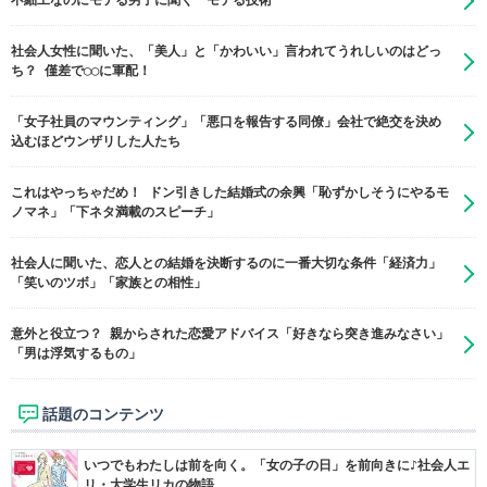
不細工なのにモテる男子に聞く モテる技術
社会人女性に聞いた、「美人」と「かわいい」言われてうれしいのはどっ
ち？ 僅差で◯◯に軍配！
「女子社員のマウンティング」「悪口を報告する同僚」会社で絶交を決め
込むほどウンザリした人たち
これはやっちゃだめ！ ドン引きした結婚式の余興「恥ずかしそうにやるモ
ノマネ」「下ネタ満載のスピーチ」
社会人に聞いた、恋人との結婚を決断するのに一番大切な条件「経済力」
「笑いのツボ」「家族との相性」
意外と役立つ？ 親からされた恋愛アドバイス「好きなら突き進みなさい」
「男は浮気するもの」
話題のコンテンツ
いつでもわたしは前を向く。「女の子の日」を前向きに♪社会人エ
リ・大学生リカの物語