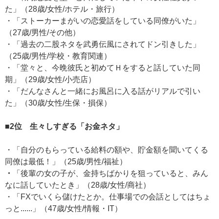
た」（28歳/女性/ホテル・旅行）
・「ストーカーまがいの恋愛話をしている同僚がいた」
（27歳/男性/その他）
・「過去の二股ネタを武勇伝風にされてドン引きした」
（25歳/男性/学校・教育関連）
・「堂々と、今晩彼氏と初めてＨをすると話していた同
期」（29歳/女性/小売店）
・「だんなさんと一緒にお風呂に入る話がリアルで引い
た」（30歳/女性/生保・損保）
■2位 生々しすぎる「お金ネタ」
・「自分のもらっている給料の額や、貯金額を聞いてくる
同僚は最低！」（25歳/男性/福祉）
・
「後輩の女の子が、金持ちばかりを狙っていると、みん
なに話していたとき」（28歳/女性/商社）
・「FXでいくら儲けたとか。仕事場での会話としてはちょ
っと......」（47歳/女性/情報・IT）