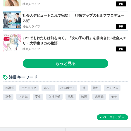
社会人ライフ
PR
社会人デビューもこれで完璧！ 印象アップのセルフプロデュー
ス術
社会人ライフ
PR
いつでもわたしは前を向く。「女の子の日」を前向きに♪社会人エ
リ・大学生リカの物語
社会人ライフ
PR
もっと見る
注目キーワード
お葬式
テクニック
ネット
パスポート
袴
海外
パンプス
草食
内定先
変化
入社準備
沈黙
映画
議事録
モテ
ページトップへ