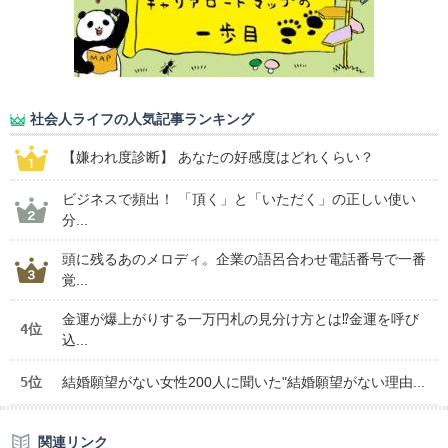
社会人ライフの人気記事ランキング
【嫌われ度診断】 あなたの好感度はどれくらい？
ビジネスで頻出！ 「頂く」と「いただく」の正しい使い
分...
頭に残るあのメロディ。企業の語呂合わせ電話番号で一番
覚...
金運が爆上がりする一万円札の見分け方とは⁉金運を呼び
4位
込...
5位
結婚願望がない女性200人に聞いた"結婚願望がない理由...
関連リンク