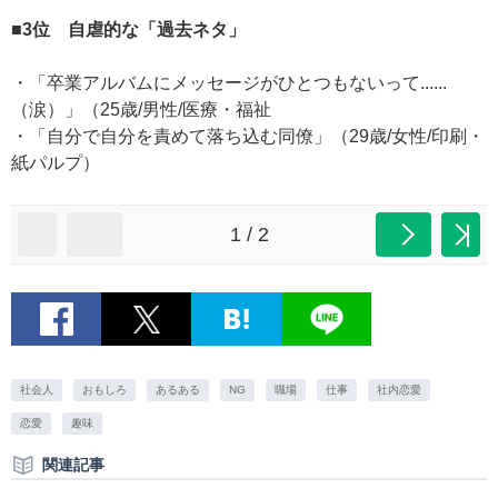
■3位 自虐的な「過去ネタ」
・「卒業アルバムにメッセージがひとつもないって......
（涙）」（25歳/男性/医療・福祉
・「自分で自分を責めて落ち込む同僚」（29歳/女性/印刷・
紙パルプ）
1 / 2
社会人
おもしろ
あるある
NG
職場
仕事
社内恋愛
恋愛
趣味
関連記事