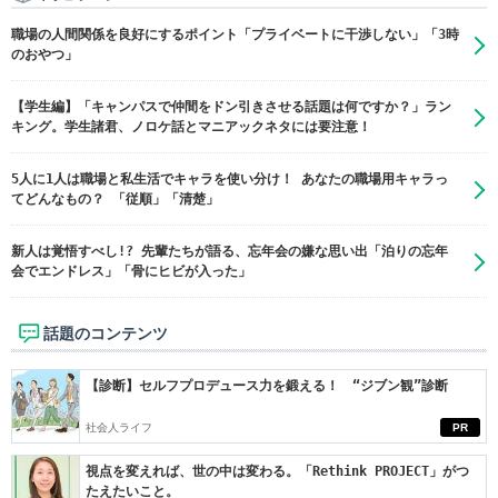
職場の人間関係を良好にするポイント「プライベートに干渉しない」「3時
のおやつ」
【学生編】「キャンパスで仲間をドン引きさせる話題は何ですか？」ラン
キング。学生諸君、ノロケ話とマニアックネタには要注意！
5人に1人は職場と私生活でキャラを使い分け！ あなたの職場用キャラっ
てどんなもの？ 「従順」「清楚」
新人は覚悟すべし!? 先輩たちが語る、忘年会の嫌な思い出「泊りの忘年
会でエンドレス」「骨にヒビが入った」
話題のコンテンツ
【診断】セルフプロデュース力を鍛える！ “ジブン観”診断
社会人ライフ
PR
視点を変えれば、世の中は変わる。「Rethink PROJECT」がつ
たえたいこと。