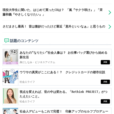
現役大学生に聞いた、はじめて買ったCDは？ 「嵐『サクラ咲け』」「斉
藤和義『やさしくなりたい』」
さだまさし最高！ 昔は微妙だったけど最近「意外といいなぁ」と思うもの
話題のコンテンツ
あなたの“なりたい”社会人像は？ お仕事バッグ選びから始める
新生活
身だしなみ・ビジネスアイテム
PR
ウワサの真実がここにある！？ クレジットカードの都市伝説
社会人ライフ
PR
視点を変えれば、世の中は変わる。「Rethink PROJECT」がつ
たえたいこと。
社会人ライフ
PR
社会人デビューもこれで完璧！ 印象アップのセルフプロデュー