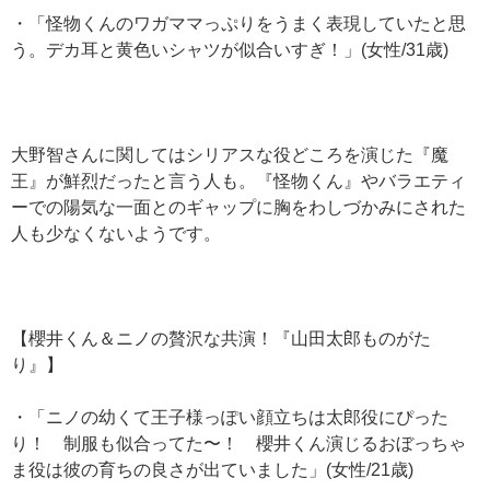
・「怪物くんのワガママっぷりをうまく表現していたと思
う。デカ耳と黄色いシャツが似合いすぎ！」(女性/31歳)
大野智さんに関してはシリアスな役どころを演じた『魔
王』が鮮烈だったと言う人も。『怪物くん』やバラエティ
ーでの陽気な一面とのギャップに胸をわしづかみにされた
人も少なくないようです。
【櫻井くん＆ニノの贅沢な共演！『山田太郎ものがた
り』】
・「ニノの幼くて王子様っぽい顔立ちは太郎役にぴった
り！ 制服も似合ってた〜！ 櫻井くん演じるおぼっちゃ
ま役は彼の育ちの良さが出ていました」(女性/21歳)