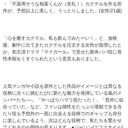
・「不器用そうな相葉くんが（失礼！）カクテルを作る所
作が、予想以上に美しく、うっとりしました」(女性/21歳)
「心を癒すカクテル、私も飲んでみたーい！」と、放映
後、劇中に出てきたカクテルを注文する女性が急増したと
か。初主演ドラマ『マイガール』で見せた新米パパ役に母
性本能をくすぐられたという意見もありました。
人気マンガや小説を原作とした作品やイメージとは異なる
役柄に次々に挑むたびに新たな魅力を発揮している嵐のメ
ンバーたち──。「やっぱりハマリ役だった！」「意外に似
合っていた」など、ファンは個性をたっぷり堪能できる当
たり役も予想外の一面に出会える役柄でのギャップも存分
に楽しんでいるよう。次はどんな役柄で、私たちを驚かせ
てくれるのか期待が高まります。●ジーソン(エフスタイル)