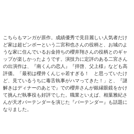
こちらもマンガが原作。成績優秀で見目麗しい人気者だけ
ど家は超ビンボーという二宮和也さんの役柄と、お城のよ
うな家に住んでいるお金持ちの櫻井翔さんの役柄とのギャ
ップが楽しかったようです。演技力に定評のある二宮さん
の出演作は、『南くんの恋人』『拝啓、父上様』なども高
評価。「最初は櫻井くんじゃ若すぎる！ と思っていたけ
ど、見ているうちに毒舌執事がハマってきた！」と、『謎
解きはディナーのあとで』での櫻井さんが銀縁眼鏡をかけ
て挑んだ執事役も好評でした。職業といえば、相葉雅紀さ
んが天才バーテンダーを演じた『バーテンダー』も話題に
なりました。