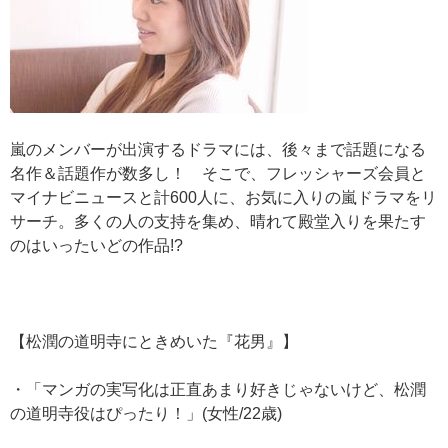
嵐のメンバーが出演するドラマには、後々まで話題になる
名作＆話題作が数多し！ そこで、フレッシャーズ会員と
マイナビニュースと計600人に、お気に入りの嵐ドラマをリ
サーチ。多くの人の支持を集め、晴れて殿堂入りを果たす
のはいったいどの作品!?
【松潤の道明寺にときめいた『花男』】
・「マンガの実写化は正直あまり好きじゃないけど、松潤
の道明寺役はぴったり！」(女性/22歳)