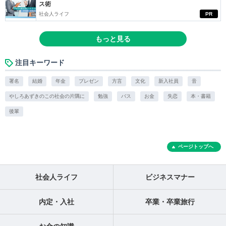
ス術
社会人ライフ
PR
もっと見る
注目キーワード
署名
結婚
年金
プレゼン
方言
文化
新入社員
音
やしろあずきのこの社会の片隅に
勉強
バス
お金
失恋
本・書籍
後輩
ページトップへ
社会人ライフ
ビジネスマナー
内定・入社
卒業・卒業旅行