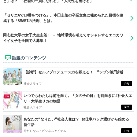
と」は？ 「社会の一員になれる」「人間性を磨ける」
「セリエAで10番をつける」。本田圭佑の卒業文集に秘められた目標を達
成する「SMARTの法則」とは。
同志社大学の女子大生主催！ - 地球環境を考えてオシャレするエコカワ
イイ女子を全国で大募集！
話題のコンテンツ
【診断】セルフプロデュース力を鍛える！ “ジブン観”診断
社会人ライフ
PR
いつでもわたしは前を向く。「女の子の日」を前向きに♪社会人エ
リ・大学生リカの物語
社会人ライフ
PR
あなたの“なりたい”社会人像は？ お仕事バッグ選びから始める
新生活
身だしなみ・ビジネスアイテム
PR