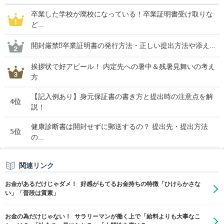
卒業した学校が廃校になっている！卒業証明書受け取りな
ど...
開封厳禁⁉卒業証明書の発行方法・正しい提出方法や添え...
挨拶状で好アピール！ 内定先への暑中＆残暑見舞いの考え
方
【記入例あり】身元保証書の書き方と提出時の注意点を解
4位
説！
健康診断書は開封せずに郵送するの？ 提出先・提出方法
5位
の...
関連リンク
お金があるだけじゃダメ！ 好感がもてるお金持ちの特徴「ひけらかさな
い」「普段は質素」
お金の為だけじゃない！ サラリーマンが働く上で「給料よりも大事なこ