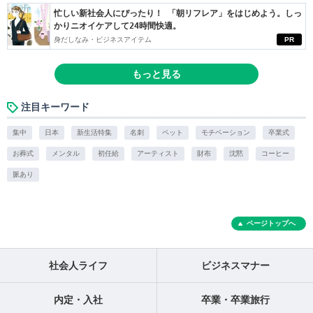
忙しい新社会人にぴったり！ 「朝リフレア」をはじめよう。しっ
かりニオイケアして24時間快適。
身だしなみ・ビジネスアイテム
PR
もっと見る
注目キーワード
集中
日本
新生活特集
名刺
ペット
モチベーション
卒業式
お葬式
メンタル
初任給
アーティスト
財布
沈黙
コーヒー
脈あり
ページトップへ
社会人ライフ
ビジネスマナー
内定・入社
卒業・卒業旅行